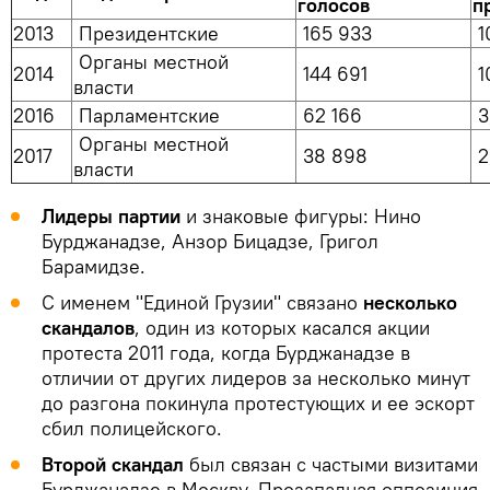
голосов
п
2013
Президентские
165 933
1
Органы местной
2014
144 691
1
власти
2016
Парламентские
62 166
3
Органы местной
2017
38 898
2
власти
Лидеры партии
и знаковые фигуры: Нино
Бурджанадзе, Анзор Бицадзе, Григол
Барамидзе.
С именем "Единой Грузии" связано
несколько
скандалов
, один из которых касался акции
протеста 2011 года, когда Бурджанадзе в
отличии от других лидеров за несколько минут
до разгона покинула протестующих и ее эскорт
сбил полицейского.
Второй скандал
был связан с частыми визитами
Бурджанадзе в Москву. Прозападная оппозиция