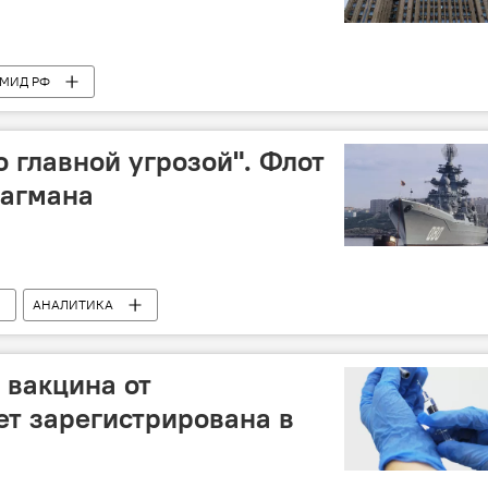
МИД РФ
о главной угрозой". Флот
лагмана
АНАЛИТИКА
 вакцина от
ет зарегистрирована в