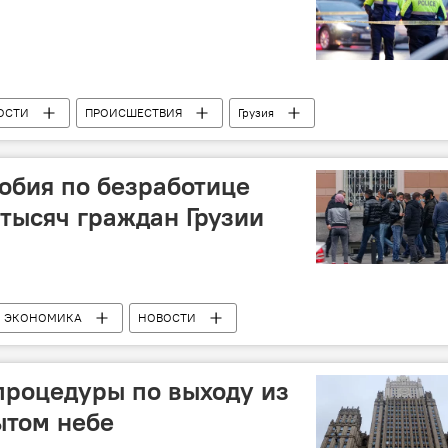
ОСТИ
ПРОИСШЕСТВИЯ
Грузия
обия по безработице
 тысяч граждан Грузии
ЭКОНОМИКА
НОВОСТИ
сов Грузии
Компенсация
Коронавирус COVID-19
процедуры по выходу из
ытом небе