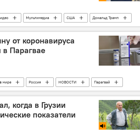
идео
Мультимедиа
США
Дональд Трамп
ну от коронавируса
 в Парагвае
в мире
Россия
НОВОСТИ
Парагвай
инация от коронавируса
л, когда в Грузии
ические показатели