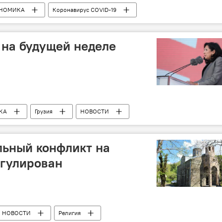
НОМИКА
Коронавирус COVID-19
 на будущей неделе
КА
Грузия
НОВОСТИ
союз
Еврокомиссия
НАТО
ьный конфликт на
егулирован
НОВОСТИ
Религия