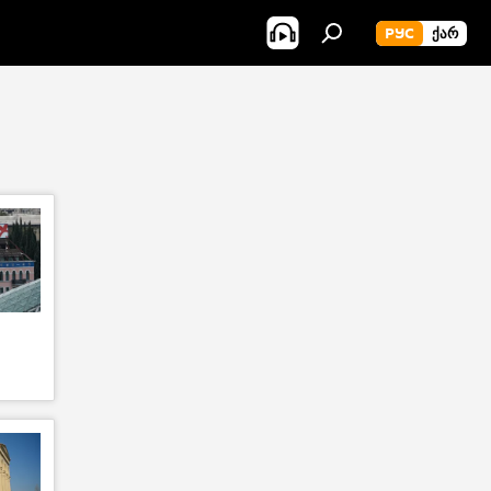
РУС
ᲥᲐᲠ