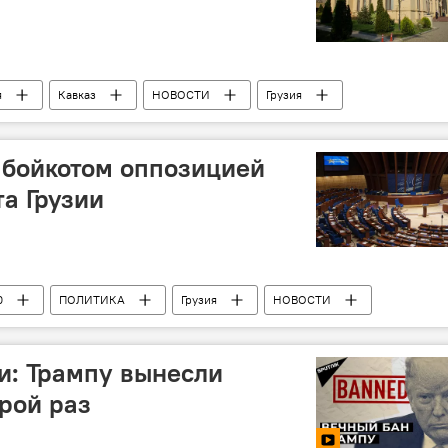
я
Кавказ
НОВОСТИ
Грузия
 бойкотом оппозицией
а Грузии
0
ПОЛИТИКА
Грузия
НОВОСТИ
СЕ
и: Трампу вынесли
рой раз