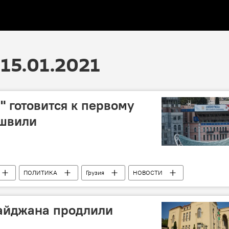
15.01.2021
" готовится к первому
ишвили
ПОЛИТИКА
Грузия
НОВОСТИ
Грузия
Ираклий Кобахидзе
Каха Каладзе
айджана продлили