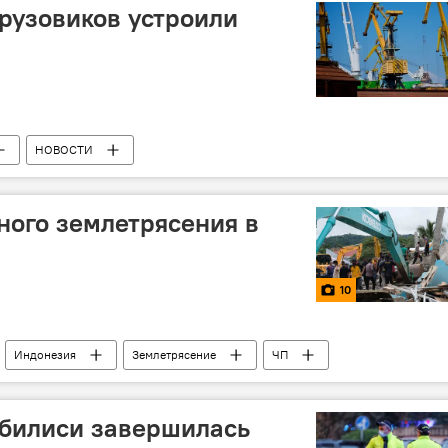
грузовиков устроили
НОВОСТИ
ного землетрясения в
10
Индонезия
Землетрясение
ЧП
оленты
ПРОИСШЕСТВИЯ
ОБЩЕСТВО
Тбилиси завершилась