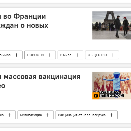
и во Франции
аждан о новых
в мире
НОВОСТИ
В мире
ОБЩЕСТВО
я массовая вакцинация
ео
ео
Мультимедиа
Вакцинация от коронавируса
ЕСТВО