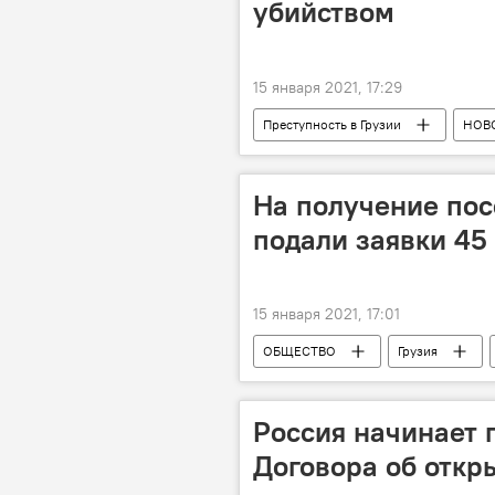
убийством
15 января 2021, 17:29
Преступность в Грузии
НОВ
На получение пос
подали заявки 45
15 января 2021, 17:01
ОБЩЕСТВО
Грузия
Служба доходов министерства финан
Россия начинает 
Договора об откр