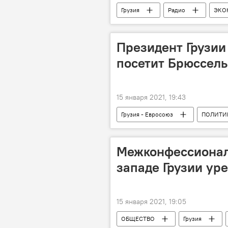
Грузия
Радио
ЭКО
Президент Грузии
посетит Брюссель
15 января 2021, 19:43
Грузия - Евросоюз
ПОЛИТИ
Саломе Зурабишвили
Евро
Президент Грузии
Межконфессионал
западе Грузии ур
15 января 2021, 19:05
ОБЩЕСТВО
Грузия