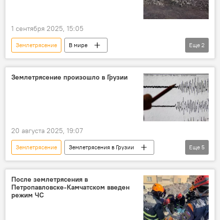
1 сентября 2025, 15:05
Землетрясение
В мире
Еще
2
ПРОИСШЕСТВИЯ
Афганистан
НОВОСТИ
Землетрясение произошло в Грузии
20 августа 2025, 19:07
Землетрясение
Землетрясения в Грузии
Еще
5
НОВОСТИ
Грузия
ПРОИСШЕСТВИЯ
Сенаки
После землетрясения в
Петропавловске-Камчатском введен
Самегрело-Земо Сванети
режим ЧС