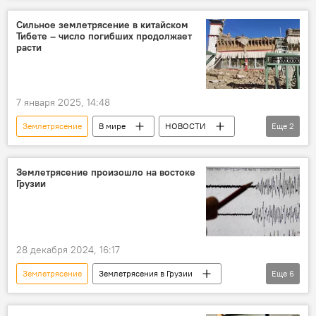
ПРОИСШЕСТВИЯ
Рача
Тбилиси
Сильное землетрясение в китайском
Тибете – число погибших продолжает
Армения
расти
7 января 2025, 14:48
Землетрясение
В мире
НОВОСТИ
Еще
2
ПРОИСШЕСТВИЯ
Китай
Землетрясение произошло на востоке
Грузии
28 декабря 2024, 16:17
Землетрясение
Землетрясения в Грузии
Еще
6
Дманиси
Квемо Картли
Тбилиси
НОВОСТИ
Грузия