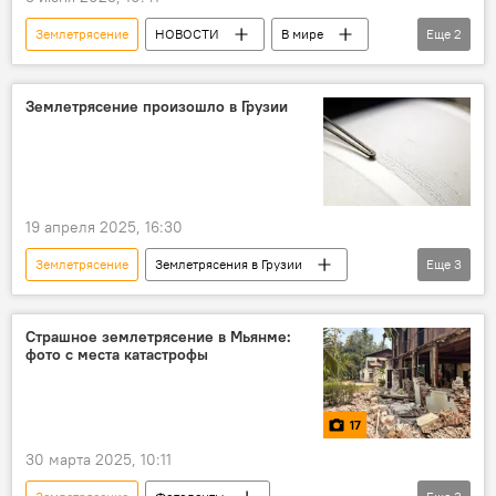
Землетрясение
НОВОСТИ
В мире
Еще
2
ПРОИСШЕСТВИЯ
Турция
Землетрясение произошло в Грузии
19 апреля 2025, 16:30
Землетрясение
Землетрясения в Грузии
Еще
3
Грузия
НОВОСТИ
ПРОИСШЕСТВИЯ
Страшное землетрясение в Мьянме:
фото с места катастрофы
17
30 марта 2025, 10:11