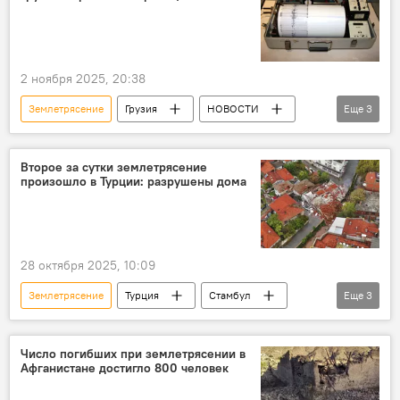
2 ноября 2025, 20:38
Землетрясение
Грузия
НОВОСТИ
Еще
3
ПРОИСШЕСТВИЯ
Землетрясения в Грузии
Армения
Второе за сутки землетрясение
произошло в Турции: разрушены дома
28 октября 2025, 10:09
Землетрясение
Турция
Стамбул
Еще
3
Черное море
НОВОСТИ
В мире
Число погибших при землетрясении в
Афганистане достигло 800 человек