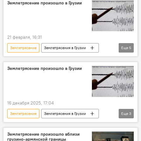
НОВОСТИ
В мире
ООН
Землетрясение произошло в Грузии
21 февраля, 16:31
Землетрясение
Землетрясения в Грузии
Еще
5
Грузия
НОВОСТИ
ПРОИСШЕСТВИЯ
Рача
Дманиси
Землетрясение произошло в Грузии
16 декабря 2025, 17:04
Землетрясение
Землетрясения в Грузии
Еще
3
Грузия
ПРОИСШЕСТВИЯ
НОВОСТИ
Землетрясение произошло вблизи
грузино-армянской границы