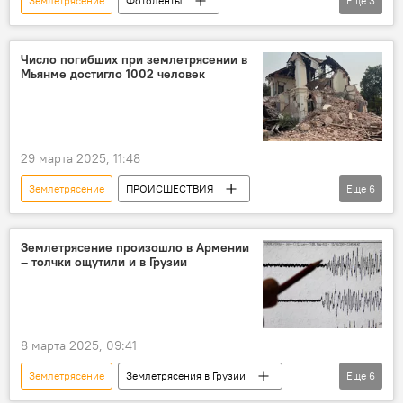
Землетрясение
Фотоленты
Еще
3
Мультимедиа
стихийное бедствие
Мьянма
Азия
Число погибших при землетрясении в
Мьянме достигло 1002 человек
29 марта 2025, 11:48
Землетрясение
ПРОИСШЕСТВИЯ
Еще
6
Что происходит в мире
Мьянма
Таиланд
Китай
НОВОСТИ
Землетрясение произошло в Армении
– толчки ощутили и в Грузии
В мире
8 марта 2025, 09:41
Землетрясение
Землетрясения в Грузии
Еще
6
Грузия
НОВОСТИ