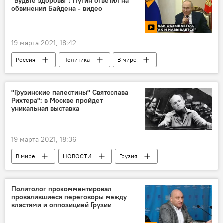
"Будьте здоровы": Путин ответил на
обвинения Байдена - видео
19 марта 2021, 18:42
Россия
Политика
В мире
Видео
Мультимедиа
США
Владимир Путин
Джо Байден
"Грузинские палестины" Святослава
Рихтера": в Москве пройдет
ПОЛИТИКА
уникальная выставка
19 марта 2021, 18:36
В мире
НОВОСТИ
Грузия
Россия
Мировая культура
Политолог прокомментировал
провалившиеся переговоры между
властями и оппозицией Грузии