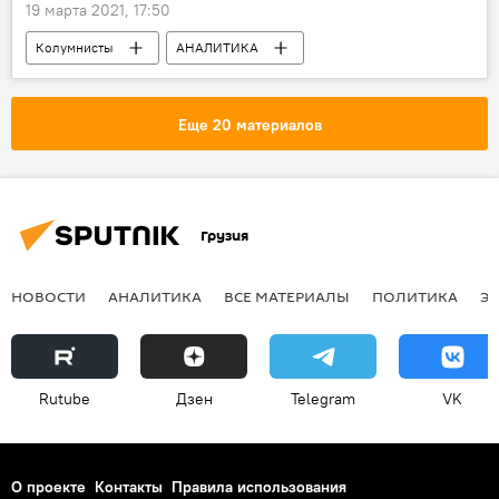
19 марта 2021, 17:50
Колумнисты
АНАЛИТИКА
Еще 20 материалов
Грузия
НОВОСТИ
АНАЛИТИКА
ВСЕ МАТЕРИАЛЫ
ПОЛИТИКА
Э
Rutube
Дзен
Telegram
VK
О проекте
Контакты
Правила использования