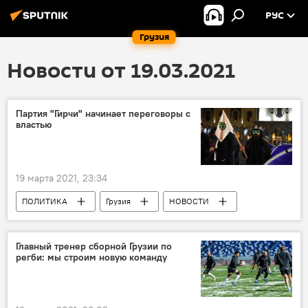
РУС
Грузия
Новости от 19.03.2021
Партия "Гирчи" начинает переговоры с
властью
19 марта 2021, 23:34
ПОЛИТИКА
Грузия
НОВОСТИ
Весеннее обострение в рядах грузинской оппозиции
Новый политический центр – Гирчи
Главный тренер сборной Грузии по
регби: мы строим новую команду
Переговоры
Грузинская мечта - демократическая Грузия