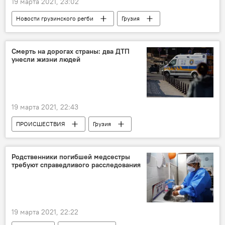
19 марта 2021, 23:02
Новости грузинского регби
Грузия
СПОРТ
НОВОСТИ
Регби
Сборная Грузии по регби
Смерть на дорогах страны: два ДТП
унесли жизни людей
Кубок Европейских наций по регби
Россия
19 марта 2021, 22:43
ПРОИСШЕСТВИЯ
Грузия
НОВОСТИ
ДТП
Родственники погибшей медсестры
требуют справедливого расследования
19 марта 2021, 22:22