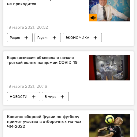
Правительство Грузии
не приходится
19 марта 2021, 20:32
Радио
Грузия
ЭКОНОМИКА
Ника Шенгелия
Еврокомиссия объявила о начале
третьей волны пандемии COVID-19
19 марта 2021, 20:16
НОВОСТИ
В мире
Ситуация с коронавирусом COVID-19 в мире
ОБЩЕСТВО
Капитан сборной Грузии по футболу
примет участие в отборочных матчах
ЧМ-2022