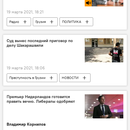
19 марта 2021, 18:21
Радио
Грузия
ПОЛИТИКА
Ника Читадзе
Суд вынес последний приговор по
делу Шакарашвили
19 марта 2021, 18:06
Преступность в Грузии
НОВОСТИ
Грузия
ПРОИСШЕСТВИЯ
Георгий Шакарашвили
Суд
Премьер Нидерландов готовится
править вечно. Либералы одобряют
Владимир Корнилов