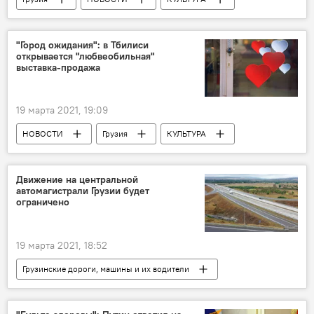
Культурная жизнь Грузии
Тбилиси
"Город ожидания": в Тбилиси
открывается "любвеобильная"
выставка-продажа
19 марта 2021, 19:09
НОВОСТИ
Грузия
КУЛЬТУРА
Культурная жизнь Грузии
Тбилиси
Движение на центральной
автомагистрали Грузии будет
ограничено
19 марта 2021, 18:52
Грузинские дороги, машины и их водители
НОВОСТИ
Грузия
ОБЩЕСТВО
дороги