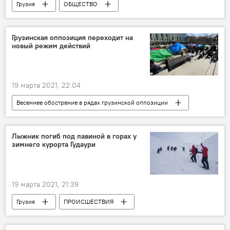
Грузия
ОБЩЕСТВО
ПРОИСШЕСТВИЯ
НОВОСТИ
Вакцинация от коронавируса
Грузинская оппозиция переходит на
новый режим действий
Коронавирус COVID-19
19 марта 2021, 22:04
Весеннее обострение в рядах грузинской оппозиции
ПОЛИТИКА
Грузия
НОВОСТИ
Оппозиция
Лыжник погиб под лавиной в горах у
зимнего курорта Гудаури
19 марта 2021, 21:39
Грузия
ПРОИСШЕСТВИЯ
НОВОСТИ
Лавина
Гудаури