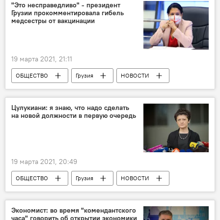
Служба по управлению чрезвычайными ситуациями
"Это несправедливо" - президент
Грузии прокомментировала гибель
медсестры от вакцинации
19 марта 2021, 21:11
ОБЩЕСТВО
Грузия
НОВОСТИ
Вакцинация от коронавируса
Коронавирус COVID-19
Цулукиани: я знаю, что надо сделать
на новой должности в первую очередь
Саломе Зурабишвили
19 марта 2021, 20:49
ОБЩЕСТВО
Грузия
НОВОСТИ
Тея Цулукиани
Министерство образования, науки, культуры и спорта
Экономист: во время "комендантского
часа" говорить об открытии экономики