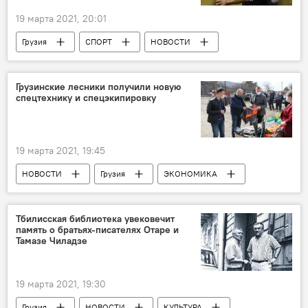
19 марта 2021, 20:01
Грузия
СПОРТ
НОВОСТИ
Футбол
Сборная Грузии по футболу
Джаба Канкава
Грузинские лесники получили новую
спецтехнику и спецэкипировку
19 марта 2021, 19:45
НОВОСТИ
Грузия
ЭКОНОМИКА
Национальное лесное агентство
техника
Тбилисская библиотека увековечит
память о братьях-писателях Отаре и
Тамазе Чиладзе
19 марта 2021, 19:30
Грузия
НОВОСТИ
КУЛЬТУРА