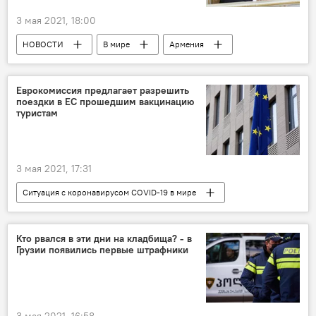
3 мая 2021, 18:00
НОВОСТИ
В мире
Армения
Никол Пашинян
Грузия
Еврокомиссия предлагает разрешить
поездки в ЕС прошедшим вакцинацию
туристам
3 мая 2021, 17:31
Ситуация с коронавирусом COVID-19 в мире
В мире
НОВОСТИ
Евросоюз
Вакцинация от коронавируса
Кто рвался в эти дни на кладбища? - в
Грузии появились первые штрафники
Коронавирус COVID-19
ОБЩЕСТВО
3 мая 2021, 16:58