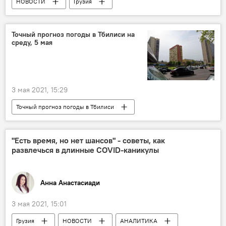
НОВОСТИ
Грузия
ПРОИСШЕСТВИЯ
Сванети
спасательная операция
Точный прогноз погоды в Тбилиси на
среду, 5 мая
3 мая 2021, 15:29
Точный прогноз погоды в Тбилиси
НОВОСТИ
Грузия
Тбилиси
ПОГОДА
"Есть время, но нет шансов" - советы, как
развлечься в длинные COVID-каникулы
Анна Анастасиади
3 мая 2021, 15:01
Грузия
НОВОСТИ
АНАЛИТИКА