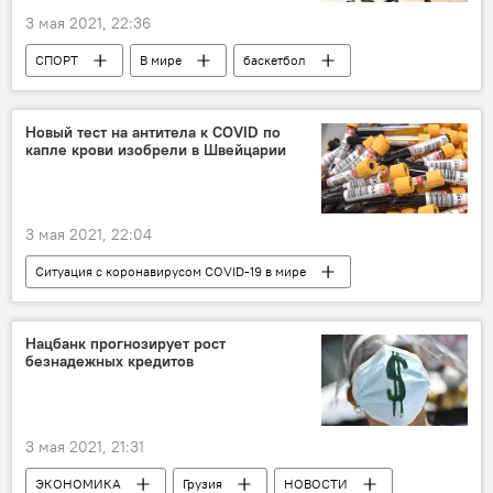
3 мая 2021, 22:36
СПОРТ
В мире
баскетбол
Евролига
Новый тест на антитела к COVID по
капле крови изобрели в Швейцарии
3 мая 2021, 22:04
Ситуация с коронавирусом COVID-19 в мире
Наука
В мире
НОВОСТИ
Коронавирус COVID-19
ОБЩЕСТВО
Нацбанк прогнозирует рост
безнадежных кредитов
3 мая 2021, 21:31
ЭКОНОМИКА
Грузия
НОВОСТИ