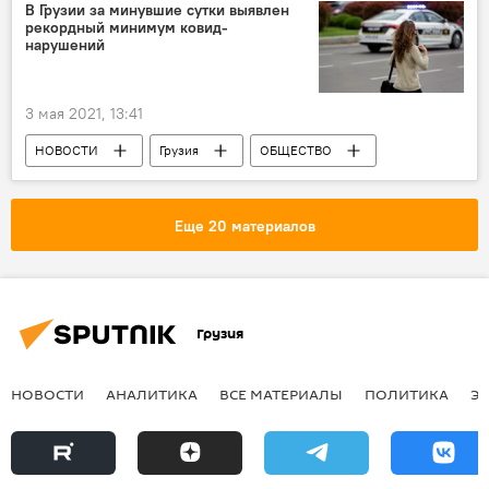
В Грузии за минувшие сутки выявлен
рекордный минимум ковид-
нарушений
3 мая 2021, 13:41
НОВОСТИ
Грузия
ОБЩЕСТВО
Ограничения из-за коронавируса
Коронавирус COVID-19
МВД Грузии
Еще 20 материалов
Грузия
НОВОСТИ
АНАЛИТИКА
ВСЕ МАТЕРИАЛЫ
ПОЛИТИКА
Э