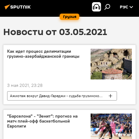
РУС
Грузия
Новости от 03.05.2021
Как идет процесс делимитации
грузино-азербайджанской границы
3 мая 2021, 23:28
Ажиотаж вокруг Давид-Гареджи - судьба грузинской святыни
Кавказ
ПОЛИТИКА
Грузия
НОВОСТИ
Азербайджан
"Барселона" - "Зенит": прогноз на
матч плей-офф баскетбольной
Монастырь Давид Гареджи
Евролиги
Делимитация границы