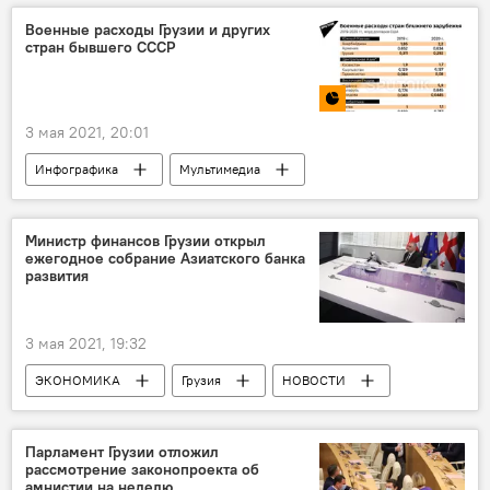
Олимпийские игры
Токио
спорт
Военные расходы Грузии и других
стран бывшего СССР
3 мая 2021, 20:01
Инфографика
Мультимедиа
Министр финансов Грузии открыл
ежегодное собрание Азиатского банка
развития
3 мая 2021, 19:32
ЭКОНОМИКА
Грузия
НОВОСТИ
Министерство финансов Грузии
Азиатский банк развития (АБР)
Парламент Грузии отложил
рассмотрение законопроекта об
амнистии на неделю