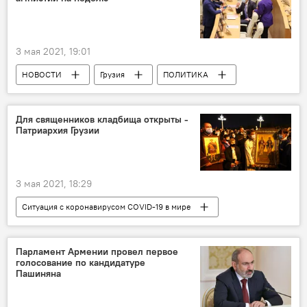
3 мая 2021, 19:01
НОВОСТИ
Грузия
ПОЛИТИКА
Амнистия
Парламент Грузии
Для священников кладбища открыты -
Патриархия Грузии
3 мая 2021, 18:29
Ситуация с коронавирусом COVID-19 в мире
НОВОСТИ
Грузия
ОБЩЕСТВО
Патриархия Грузии
Кладбище
Парламент Армении провел первое
голосование по кандидатуре
Пашиняна