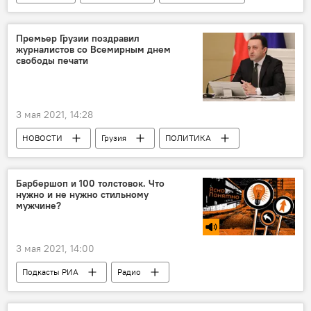
Обзоры
КУЛЬТУРА
ОБЩЕСТВО
Тбилиси
Премьер Грузии поздравил
журналистов со Всемирным днем
свободы печати
3 мая 2021, 14:28
НОВОСТИ
Грузия
ПОЛИТИКА
Ираклий Гарибашвили
СМИ
Барбершоп и 100 толстовок. Что
нужно и не нужно стильному
мужчине?
3 мая 2021, 14:00
Подкасты РИА
Радио