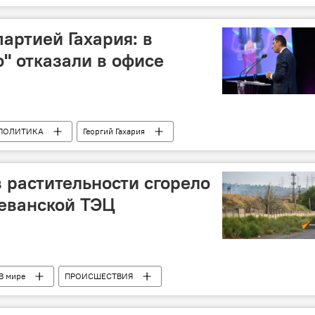
артией Гахария: в
ю" отказали в офисе
ПОЛИТИКА
Георгий Гахария
в растительности сгорело
еванской ТЭЦ
В мире
ПРОИСШЕСТВИЯ