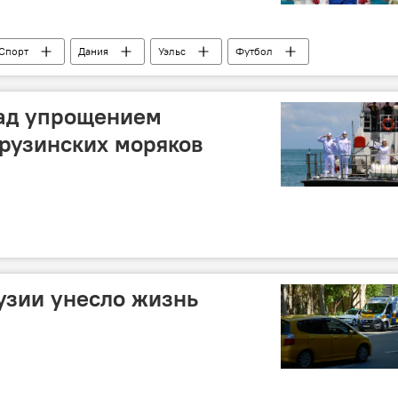
Спорт
Дания
Уэльс
Футбол
ат Европы по футболу 2020/2021: матчи, прогнозы, ставки
над упрощением
грузинских моряков
рузии унесло жизнь