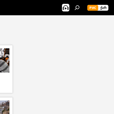
РУС
ᲥᲐᲠ