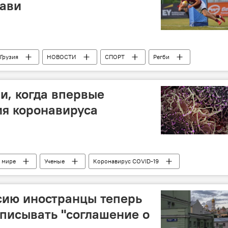
лави
Грузия
НОВОСТИ
СПОРТ
Регби
и, когда впервые
ия коронавируса
 мире
Ученые
Коронавирус COVID-19
сию иностранцы теперь
писывать "соглашение о