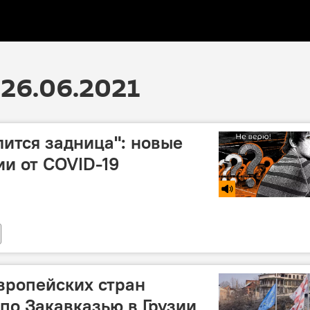
26.06.2021
лится задница": новые
и от COVID-19
вропейских стран
по Закавказью в Грузии