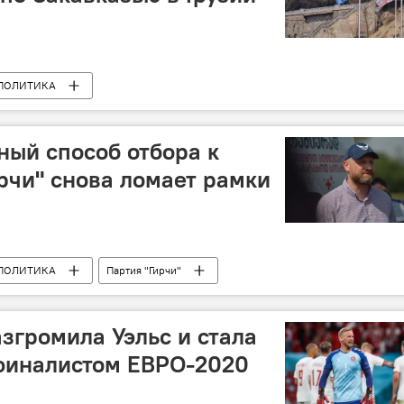
ПОЛИТИКА
ый способ отбора к
ирчи" снова ломает рамки
ПОЛИТИКА
Партия "Гирчи"
згромила Уэльс и стала
финалистом ЕВРО-2020