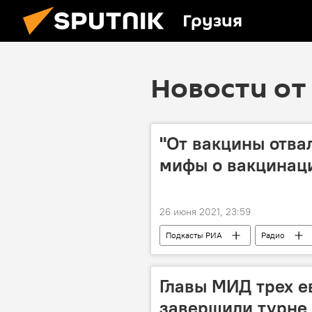
Грузия
Новости от 
"От вакцины отва
мифы о вакцинаци
26 июня 2021, 23:59
Подкасты РИА
Радио
Главы МИД трех е
завершили турне 