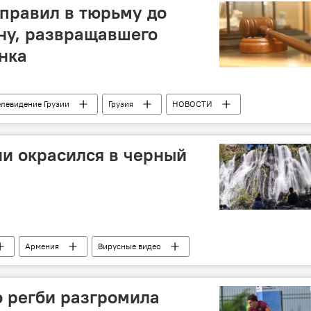
тправил в тюрьму до
ну, развращавшего
нка
елевидение Грузии
Грузия
НОВОСТИ
и окрасился в черный
Армения
Вирусные видео
о регби разгромила