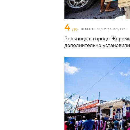
4
/10
©
REUTERS
/ Ralph Tedy Erol
Больница в городе Жереми
дополнительно установили