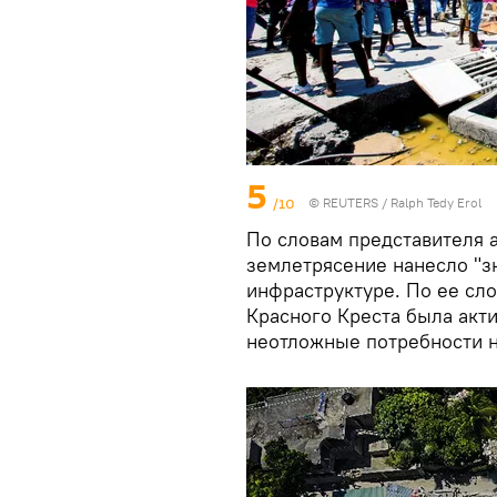
5
/10
©
REUTERS
/ Ralph Tedy Erol
По словам представителя 
землетрясение нанесло "з
инфраструктуре. По ее сло
Красного Креста была акти
неотложные потребности н