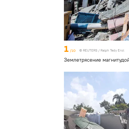
1
/10
©
REUTERS
/ Ralph Tedy Erol
Землетрясение магнитудой 