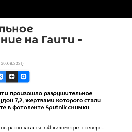
льное
ние на Гаити -
5 30.08.2021
)
аити произошло разрушительное
дой 7,2, жертвами которого стали
те в фотоленте Sputnik снимки
в располагался в 41 километре к северо-