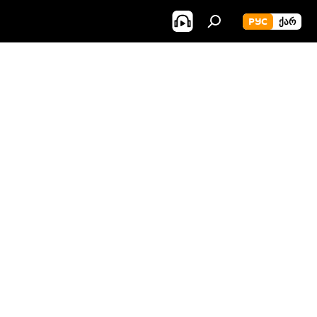
РУС
ᲥᲐᲠ