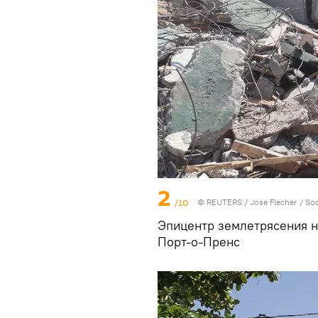
2
/10
©
REUTERS
/ Jose Flecher / So
Эпицентр землетрясения на
Порт-о-Пренс