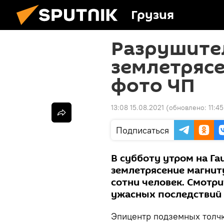
Грузия
Разрушите
землетрясе
фото ЧП
13:08 15.08.2021
(обновлено:
11:4
Подписаться
В субботу утром на Г
землетрясение магниту
сотни человек. Смотри
ужасных последствий
Эпицентр подземных толчко