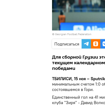
©
Georgian Football Federation
Подписаться
Для сборной Грузии э
текущем календарном 
победами
ТБИЛИСИ, 15 ноя – Sputnik
минимальным счетом 1:0 о
состоявшемся в Гори.
Единственный гол на 41 м
клуба "Зиря" - Давид Волк