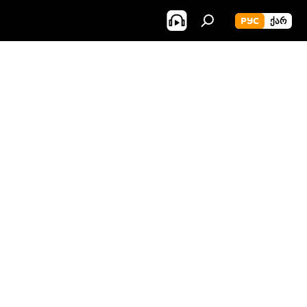
РУС
ᲥᲐᲠ