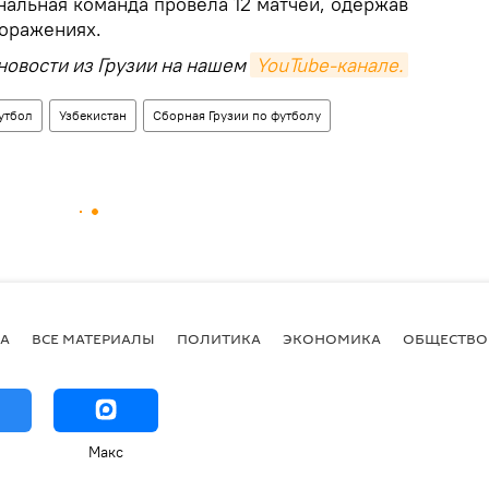
нальная команда провела 12 матчей, одержав
оражениях.
новости из Грузии на нашем
YouTube-канале.
утбол
Узбекистан
Сборная Грузии по футболу
А
ВСЕ МАТЕРИАЛЫ
ПОЛИТИКА
ЭКОНОМИКА
ОБЩЕСТВО
Макс