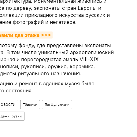
 архитектура, монументальная живопись и
ба по дереву, экспонаты стран Европы и
 коллекции прикладного искусства русских и
ание фотографий и негативов.
овили два этажа >>>
лотому фонду, где представлены экспонаты
ека. В том числе уникальный археологический
ирная и перегородчатая эмаль VIII-XIX
нописи, рукописи, оружие, керамика,
дметы ритуального назначения.
ацию и ремонт в зданиях музея было
го состояния.
НОВОСТИ
Тбилиси
Тея Цулукиани
одежи Грузии