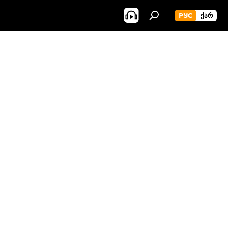
РУС
ᲥᲐᲠ