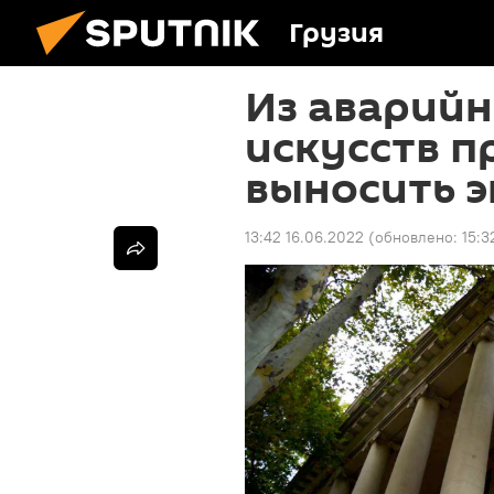
Грузия
Из аварийн
искусств 
выносить 
13:42 16.06.2022
(обновлено:
15:3