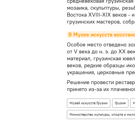
средневековая грузинская
мозаика, скульптуры, резь
Востока XVIII-XIX веков -
грузинских мастеров, собр
В Музее искусств восстан
Особое место отведено зо
от V века до н. э. до XX в
материал, грузинская ювел
веков, редкие образцы ико
украшения, церковные пре
Решение провести реставр
принято из-за их плачевно
Музей искусств Грузии
Грузия
Министерство культуры, спорта и мол