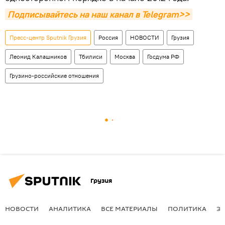
Подписывайтесь на наш канал в Telegram>>
Пресс-центр Sputnik Грузия
Россия
НОВОСТИ
Грузия
Леонид Калашников
Тбилиси
Москва
Госдума РФ
Грузино-российские отношения
Грузия
НОВОСТИ
АНАЛИТИКА
ВСЕ МАТЕРИАЛЫ
ПОЛИТИКА
Э