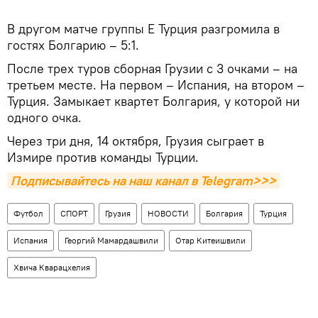
В другом матче группы Е Турция разгромила в
гостях Болгарию – 5:1.
После трех туров сборная Грузии с 3 очками – на
третьем месте. На первом – Испания, на втором –
Турция. Замыкает квартет Болгария, у которой ни
одного очка.
Через три дня, 14 октября, Грузия сыграет в
Измире против команды Турции.
Подписывайтесь на наш канал в Telegram>>>
Футбол
СПОРТ
Грузия
НОВОСТИ
Болгария
Турция
Испания
Георгий Мамардашвили
Отар Китеишвили
Хвича Кварацхелия