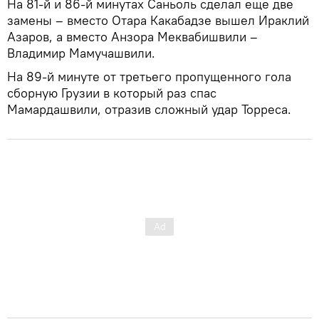
На 81-й и 86-й минутах Саньоль сделал еще две
замены – вместо Отара Какабадзе вышел Ираклий
Азаров, а вместо Анзора Меквабишвили –
Владимир Мамучашвили.
На 89-й минуте от третьего пропущенного гола
сборную Грузии в который раз спас
Мамардашвили, отразив сложный удар Торреса.