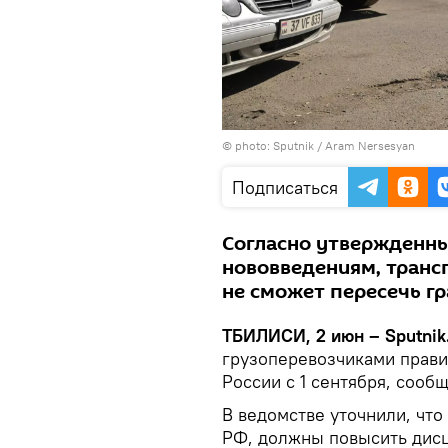
© photo: Sputnik / Aram Nersesyan
Подписаться
Согласно утвержденн
нововведениям, транс
не сможет пересечь г
ТБИЛИСИ, 2 июн – Sputnik
грузоперевозчиками прави
России с 1 сентября, сооб
В ведомстве уточнили, чт
РФ, должны повысить дис