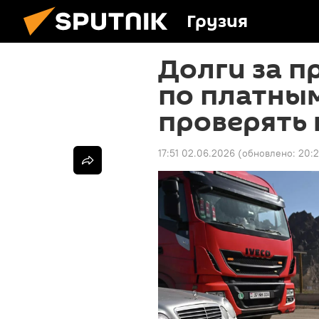
Грузия
Долги за п
по платным
проверять 
17:51 02.06.2026
(обновлено:
20:2