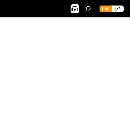
РУС
ᲥᲐᲠ