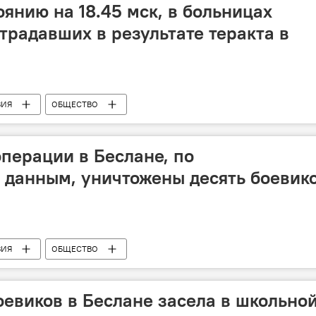
янию на 18.45 мск, в больницах
традавших в результате теракта в
ВИЯ
ОБЩЕСТВО
операции в Беслане, по
 данным, уничтожены десять боевик
ВИЯ
ОБЩЕСТВО
оевиков в Беслане засела в школьно