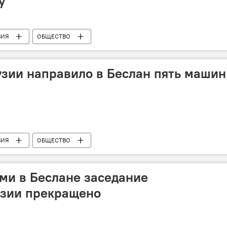
у
ВИЯ
ОБЩЕСТВО
узии направило в Беслан пять машин
ВИЯ
ОБЩЕСТВО
ями в Беслане заседание
узии прекращено