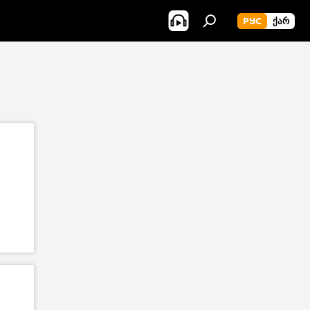
РУС
ᲥᲐᲠ