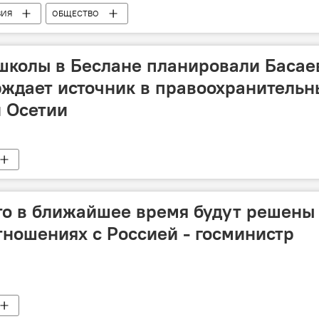
ВИЯ
ОБЩЕСТВО
школы в Беслане планировали Басае
рждает источник в правоохранительн
 Осетии
что в ближайшее время будут решены
тношениях с Россией - госминистр