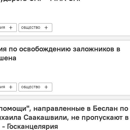
ВИЯ
ОБЩЕСТВО
ия по освобождению заложников в
ршена
ВИЯ
ОБЩЕСТВО
помощи", направленные в Беслан по
хаила Саакашвили, не пропускают в
- Госканцелярия