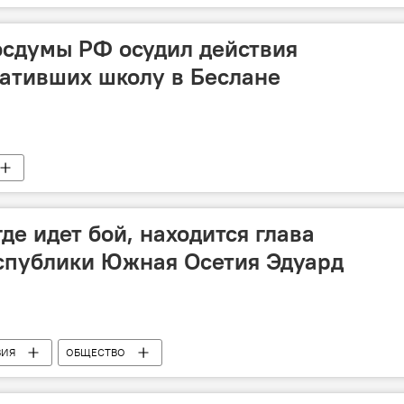
осдумы РФ осудил действия
вативших школу в Беслане
где идет бой, находится глава
спублики Южная Осетия Эдуард
ВИЯ
ОБЩЕСТВО