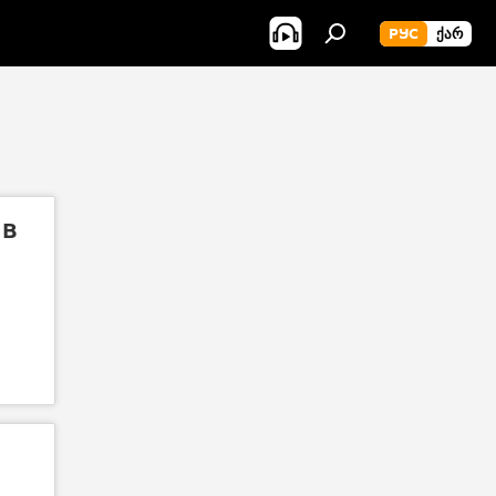
РУС
ᲥᲐᲠ
 в