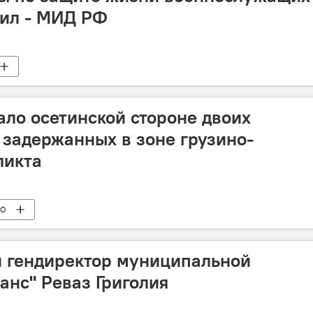
сил - МИД РФ
ало осетинской стороне двоих
задержанных в зоне грузино-
ликта
ВО
 гендиректор муниципальной
анс" Реваз Григолия