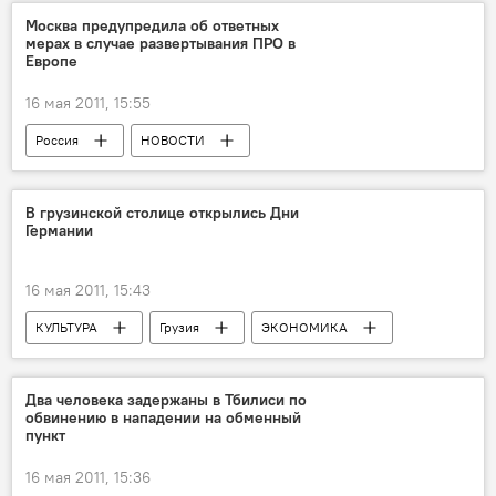
Москва предупредила об ответных
мерах в случае развертывания ПРО в
Европе
16 мая 2011, 15:55
Россия
НОВОСТИ
США и НАТО разместят в Турции радар ПРО - Москва обеспокоена
В грузинской столице открылись Дни
Германии
16 мая 2011, 15:43
КУЛЬТУРА
Грузия
ЭКОНОМИКА
НОВОСТИ
Два человека задержаны в Тбилиси по
обвинению в нападении на обменный
пункт
16 мая 2011, 15:36