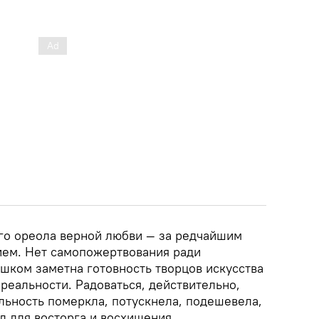
го ореола верной любви — за редчайшим
ем. Нет самопожертвования ради
шком заметна готовность творцов искусства
реальности. Радоваться, действительно,
льность померкла, потускнела, подешевела,
д для восторга и восхищения