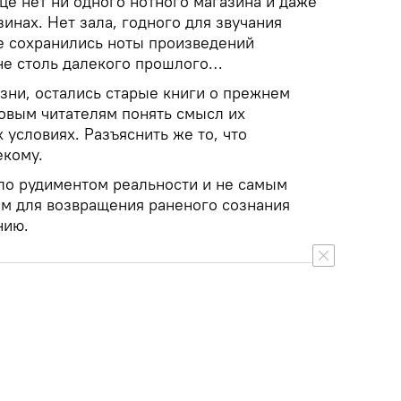
ице нет ни одного нотного магазина и даже
инах. Нет зала, годного для звучания
е сохранились ноты произведений
не столь далекого прошлого…
зни, остались старые книги о прежнем
овым читателям понять смысл их
условиях. Разъяснить же то, что
екому.
ло рудиментом реальности и не самым
м для возвращения раненого сознания
нию.