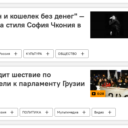
Грузия
Парламентские выборы
 и кошелек без денег" —
ва стиля София Чкония в
Россия
КУЛЬТУРА
ОБЩЕСТВО
Культурная жизнь Грузии
дит шествие по
ели к парламенту Грузии
0:28
узия
ПОЛИТИКА
Мультимедиа
Видео
Акция протеста