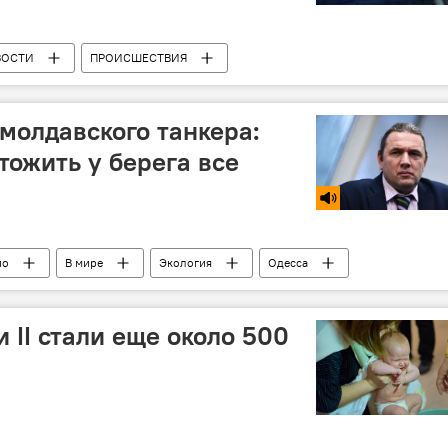
ВОСТИ
ПРОИСШЕСТВИЯ
 молдавского танкера:
тожить у берега все
ио
В мире
Экология
Одесса
 II стали еще около 500