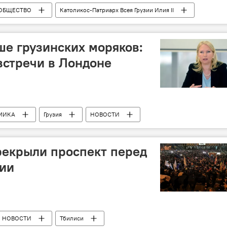
ОБЩЕСТВО
Католикос-Патриарх Всея Грузии Илия II
е грузинских моряков:
встречи в Лондоне
МИКА
Грузия
НОВОСТИ
екрыли проспект перед
зии
НОВОСТИ
Тбилиси