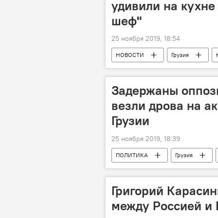
удивили на кухне
шеф"
25 ноября 2019, 18:54
НОВОСТИ
Грузия
Грузинская кухня
Культурна
Задержаны оппоз
везли дрова на а
Грузии
25 ноября 2019, 18:39
ПОЛИТИКА
Грузия
"Европейская Грузия - движение за с
Григорий Карасин
между Россией и 