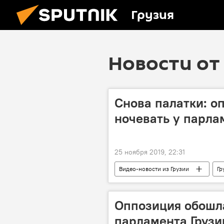
Грузия
Новости от 
Снова палатки: о
ночевать у парла
25 ноября 2019, 22:31
Видео-новости из Грузии
Гр
Протест
Акция протеста
Оппозиция обошл
парламента Грузи