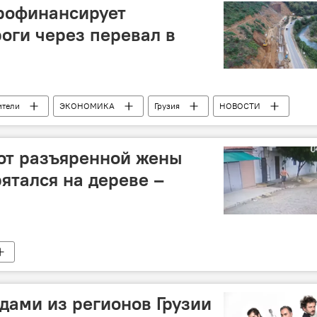
профинансирует
роги через перевал в
ители
ЭКОНОМИКА
Грузия
НОВОСТИ
от разъяренной жены
рятался на дереве –
ами из регионов Грузии