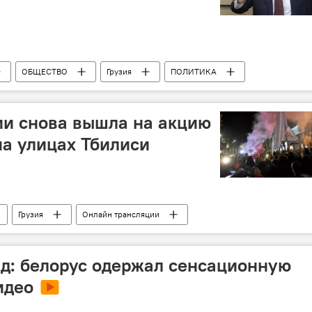
ОБЩЕСТВО
Грузия
ПОЛИТИКА
Грузино-российские отношения
ии снова вышла на акцию
на улицах Тбилиси
Грузия
Онлайн трансляции
унд: белорус одержал сенсационную
идео