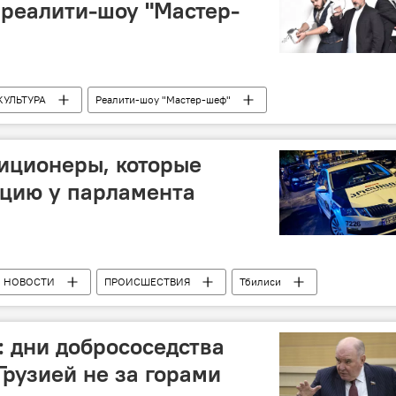
 реалити-шоу "Мастер-
КУЛЬТУРА
Реалити-шоу "Мастер-шеф"
я жизнь Грузии
Тбилиси
иционеры, которые
кцию у парламента
НОВОСТИ
ПРОИСШЕСТВИЯ
Тбилиси
вободу"
Парламентские выборы
: дни добрососедства
Грузией не за горами