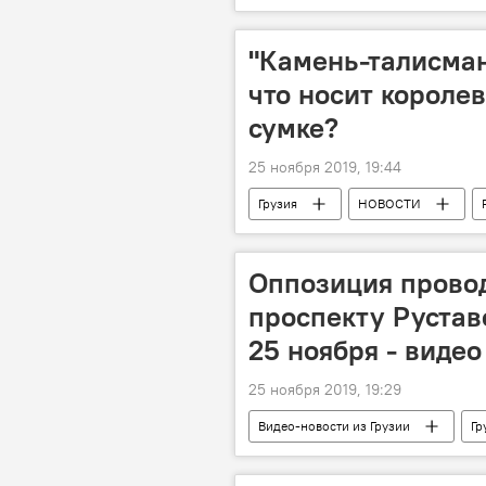
Грузинская мечта - демократическая 
"Камень-талисман
что носит короле
сумке?
25 ноября 2019, 19:44
Грузия
НОВОСТИ
София Чкония
Vogue
Оппозиция прово
проспекту Рустав
25 ноября - видео
25 ноября 2019, 19:29
Видео-новости из Грузии
Гр
Протест
Акции протеста