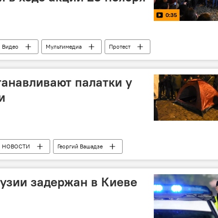
0:35
Видео
Мультимедиа
Протест
еста
Видео-новости из Грузии
анавливают палатки у
и
НОВОСТИ
Георгий Вашадзе
Грузия
Парламентские выборы
рузии задержан в Киеве