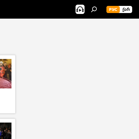
РУС
ᲥᲐᲠ