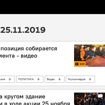
25.11.2019
ппозиция собирается
мента - видео
0:31
узия
ПОЛИТИКА
Видео
Мультимедиа
Акции протеста
а кругом здание
и в ходе акции 25 ноября