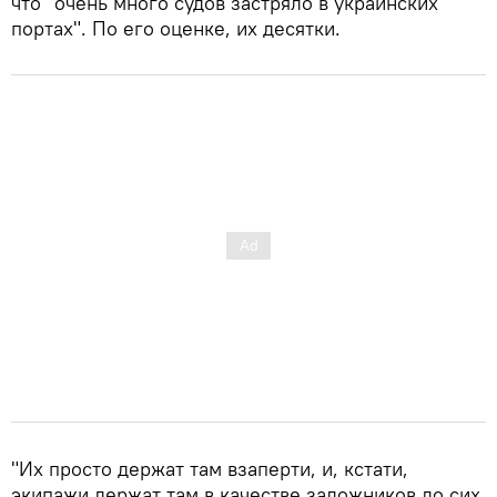
что "очень много судов застряло в украинских
портах". По его оценке, их десятки.
"Их просто держат там взаперти, и, кстати,
экипажи держат там в качестве заложников до сих