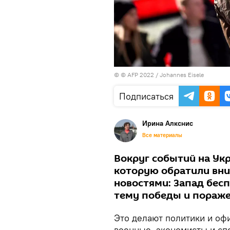
© © AFP 2022 / Johannes Eisele
Подписаться
Ирина Алкснис
Все материалы
Вокруг событий на Укр
которую обратили вним
новостями: Запад бес
тему победы и пораже
Это делают политики и оф
военные, экономисты и сп