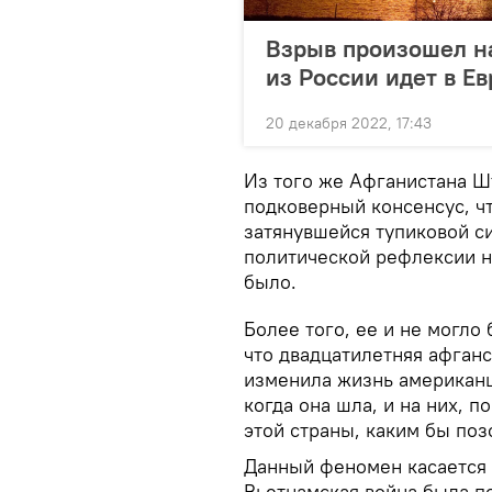
Взрыв произошел на
из России идет в Ев
20 декабря 2022, 17:43
Из того же Афганистана Ш
подковерный консенсус, ч
затянувшейся тупиковой с
политической рефлексии н
было.
Более того, ее и не могло
что двадцатилетняя афган
изменила жизнь американц
когда она шла, и на них, п
этой страны, каким бы поз
Данный феномен касается 
Вьетнамская война была п