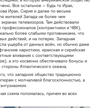
ено. Все остальное — будь то Ирак,
ова Ирак, Сирия и далее по весьма
ля жителей Запада не более чем
 экранах телевизоров. Там действовали
 профессионалов (контрактники и ЧВК),
икально более слабыми противниками, что
вых действий, и на потерях. Западная
сла ущерба от данных войн, но обычно даже
фганские наркотики, иракская и сирийская
етные вливания с соответствующими
ое), а это косвенно обеспечивало бонусы и
 стороны Атлантического океана.
ого, что западное общество традиционно
нтюрам с молчаливой благосклонностью, а
энтузиазмом.
ная схема поломалась, причем во всех