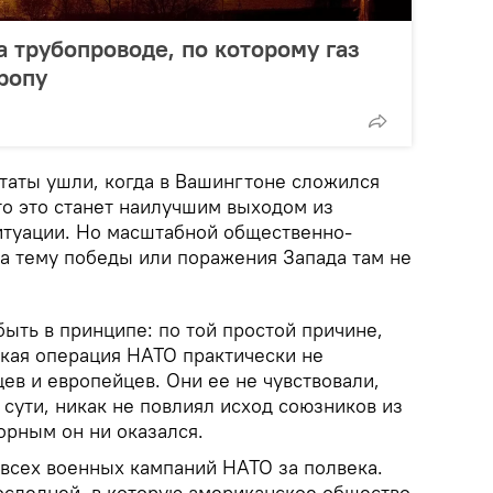
 трубопроводе, по которому газ
ропу
таты ушли, когда в Вашингтоне сложился
то это станет наилучшим выходом из
итуации. Но масштабной общественно-
а тему победы или поражения Запада там не
 быть в принципе: по той простой причине,
ская операция НАТО практически не
ев и европейцев. Они ее не чувствовали,
о сути, никак не повлиял исход союзников из
орным он ни оказался.
всех военных кампаний НАТО за полвека.
оследней, в которую американское общество