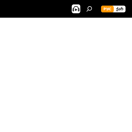
РУС
ᲥᲐᲠ