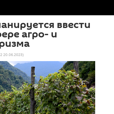
ланируется ввести
ере агро- и
уризма
32 20.06.2023
)