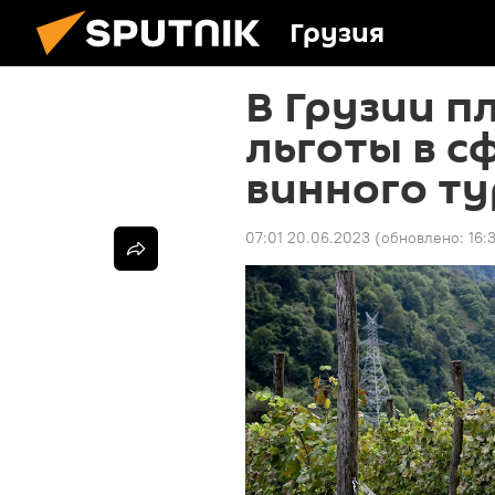
Грузия
В Грузии п
льготы в сф
винного т
07:01 20.06.2023
(обновлено:
16: