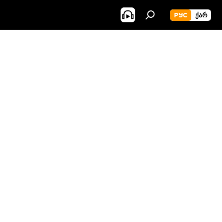
РУС
ᲥᲐᲠ