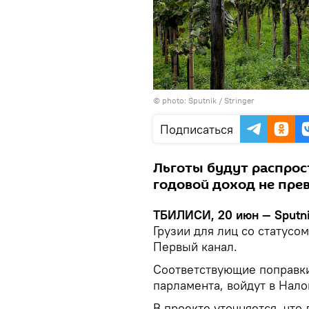
© photo: Sputnik / Stringer
Подписаться
Льготы будут распрост
годовой доход не пре
ТБИЛИСИ, 20 июн — Sputni
Грузии для лиц со статусо
Первый канал.
Соответствующие поправки
парламента, войдут в Нало
В проекте уточняется, что 