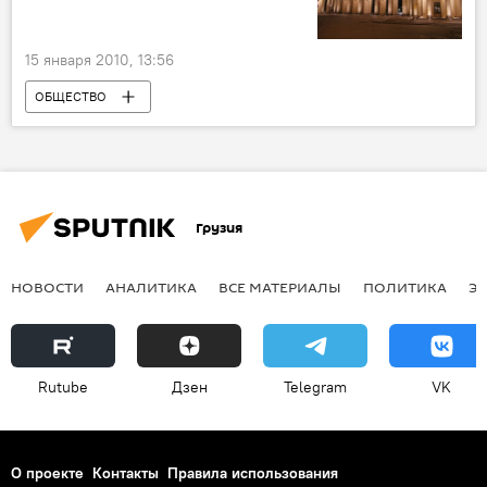
15 января 2010, 13:56
ОБЩЕСТВО
Грузия
НОВОСТИ
АНАЛИТИКА
ВСЕ МАТЕРИАЛЫ
ПОЛИТИКА
Э
Rutube
Дзен
Telegram
VK
О проекте
Контакты
Правила использования