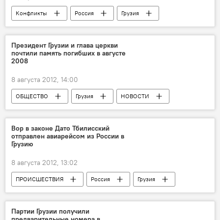
Конфликты
Россия
Грузия
НОВОСТИ
Четыре года после войны: реакции сторон
Президент Грузии и глава церкви
почтили память погибших в августе
2008
8 августа 2012, 14:00
ОБЩЕСТВО
Грузия
НОВОСТИ
Четыре года после войны: реакции сторон
Вор в законе Дато Тбилисский
отправлен авиарейсом из России в
Грузию
8 августа 2012, 13:02
ПРОИСШЕСТВИЯ
Россия
Грузия
НОВОСТИ
Партии Грузии получили
предварительные номера в