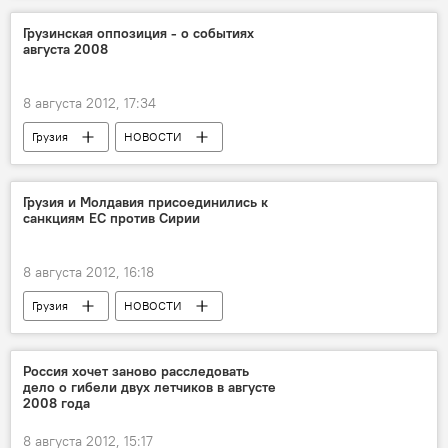
Четыре года после войны: реакции сторон
Грузинская оппозиция - о событиях
августа 2008
8 августа 2012, 17:34
Грузия
НОВОСТИ
Четыре года после войны: реакции сторон
Грузия и Молдавия присоединились к
санкциям ЕС против Сирии
8 августа 2012, 16:18
Грузия
НОВОСТИ
Россия хочет заново расследовать
дело о гибели двух летчиков в августе
2008 года
8 августа 2012, 15:17