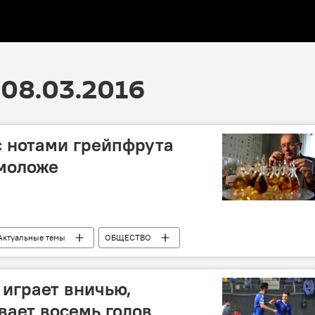
08.03.2016
с нотами грейпфрута
моложе
Актуальные темы
ОБЩЕСТВО
 играет вничью,
вает восемь голов