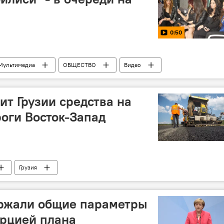
0:50
Мультимедиа
ОБЩЕСТВО
Видео
ит Грузии средства на
роги Восток-Запад
Грузия
ржали общие параметры
урцией плана