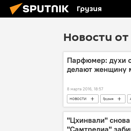
Грузия
Новости от 
Парфюмер: духи 
делают женщину 
8 марта 2016, 18:57
НОВОСТИ
Грузия
"Цхинвали" снова
"Самтредиа" заби