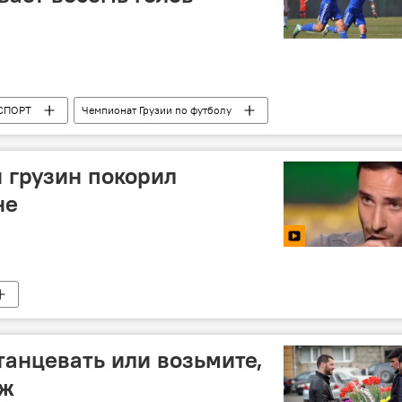
СПОРТ
Чемпионат Грузии по футболу
 грузин покорил
не
танцевать или возьмите,
уж