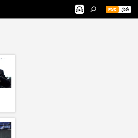
РУС
ᲥᲐᲠ