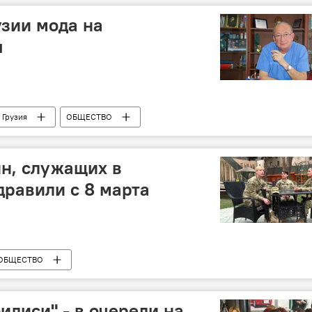
узии мода на
ы
Грузия
ОБЩЕСТВО
н, служащих в
дравили с 8 марта
ОБЩЕСТВО
илиси" - в очереди на