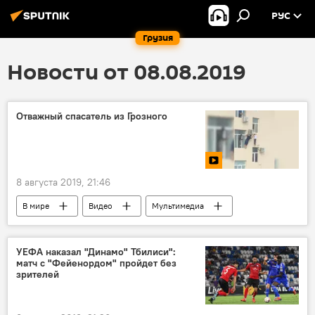
РУС
Грузия
Новости от 08.08.2019
Отважный спасатель из Грозного
8 августа 2019, 21:46
В мире
Видео
Мультимедиа
Дети
Спасатели
спасательная операция
ОБЩЕСТВО
УЕФА наказал "Динамо" Тбилиси":
матч с "Фейенордом" пройдет без
зрителей