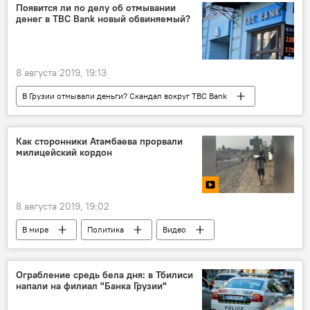
Анита Рачвелишвили
Появится ли по делу об отмывании
денег в TBC Bank новый обвиняемый?
8 августа 2019, 19:13
В Грузии отмывали деньги? Скандал вокруг TBC Bank
НОВОСТИ
Грузия
ПОЛИТИКА
Прокуратура
TBC Bank
TV Pirveli
Как сторонники Атамбаева прорвали
милицейский кордон
8 августа 2019, 19:02
В мире
Политика
Видео
Мультимедиа
Кыргызстан
Алмазбек Атамбаев
ОБЩЕСТВО
Ограбление средь бела дня: в Тбилиси
напали на филиал "Банка Грузии"