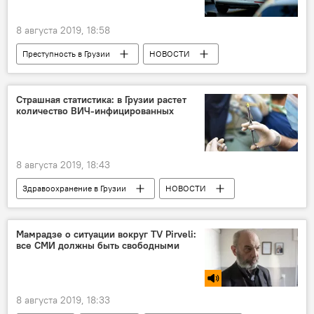
8 августа 2019, 18:58
Преступность в Грузии
НОВОСТИ
ПРОИСШЕСТВИЯ
Грузия
"Банк Грузии"
Тбилиси
Страшная статистика: в Грузии растет
количество ВИЧ-инфицированных
Ограбление
8 августа 2019, 18:43
Здравоохранение в Грузии
НОВОСТИ
Грузия
ОБЩЕСТВО
ВИЧ
СПИД
Мамрадзе о ситуации вокруг TV Pirveli:
все СМИ должны быть свободными
8 августа 2019, 18:33