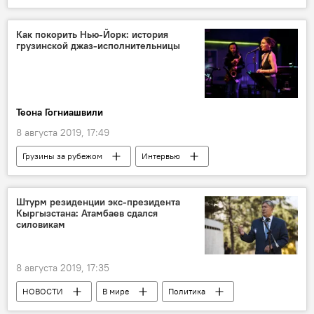
ЭКОНОМИКА
Грузия
ПОЛИТИКА
Колебание курса лари
Как покорить Нью-Йорк: история
грузинской джаз-исполнительницы
Теона Гогниашвили
8 августа 2019, 17:49
Грузины за рубежом
Интервью
АНАЛИТИКА
КУЛЬТУРА
Грузия
ОБЩЕСТВО
Штурм резиденции экс-президента
Кыргызстана: Атамбаев сдался
силовикам
8 августа 2019, 17:35
НОВОСТИ
В мире
Политика
Алмазбек Атамбаев
Арест