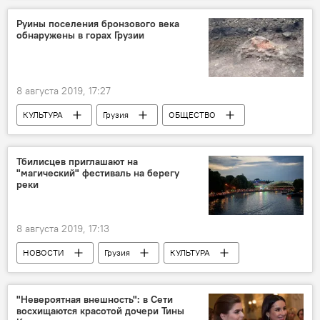
Кыргызстан
Что происходит в мире
Руины поселения бронзового века
обнаружены в горах Грузии
ПРОИСШЕСТВИЯ
8 августа 2019, 17:27
КУЛЬТУРА
Грузия
ОБЩЕСТВО
НОВОСТИ
Сванети
Тбилисцев приглашают на
"магический" фестиваль на берегу
реки
8 августа 2019, 17:13
НОВОСТИ
Грузия
КУЛЬТУРА
Культурная жизнь Грузии
Фестиваль
Кура
"Невероятная внешность": в Сети
восхищаются красотой дочери Тины