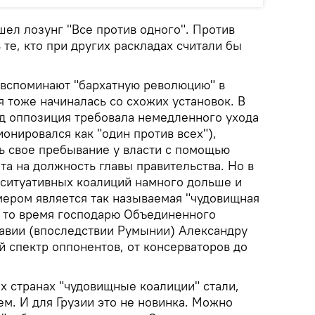
ел лозунг "Все против одного". Против
те, кто при других раскладах считали бы
 вспоминают "бархатную революцию" в
 тоже начиналась со схожих установок. В
ад оппозиция требовала немедленного ухода
онировался как "один против всех"),
 свое пребывание у власти с помощью
та на должность главы правительства. Но в
 ситуативных коалиций намного дольше и
мером является так называемая "чудовищная
в то время господарю Объединенного
авии (впоследствии Румынии) Александру
 спектр оппонентов, от консерваторов до
х странах "чудовищные коалиции" стали,
м. И для Грузии это не новинка. Можно