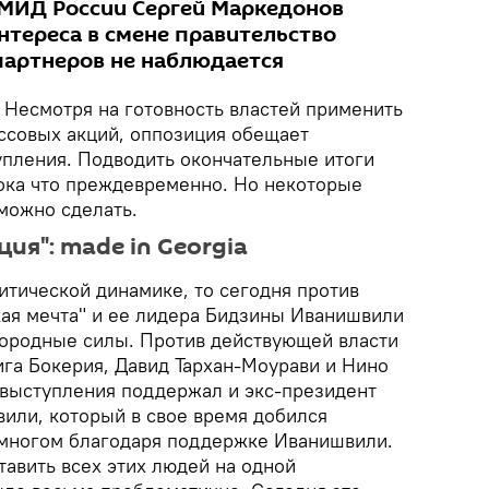
МИД России Сергей Маркедонов
интереса в смене правительство
 партнеров не наблюдается
. Несмотря на готовность властей применить
ассовых акций, оппозиция обещает
пления. Подводить окончательные итоги
ока что преждевременно. Но некоторые
можно сделать.
ия": made in Georgia
итической динамике, то сегодня против
кая мечта" и ее лидера Бидзины Иванишвили
ородные силы. Против действующей власти
Гига Бокерия, Давид Тархан-Моурави и Нино
выступления поддержал и экс-президент
вили, который в свое время добился
 многом благодаря поддержке Иванишвили.
тавить всех этих людей на одной