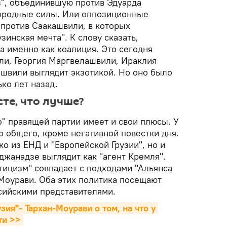
", объединившую против Эдуарда
ородные силы. Или оппозиционные
 против Саакашвили, в которых
зинская мечта". К слову сказать,
 а именно как коалиция. Это сегодня
ли, Георгия Маргвелашвили, Ираклия
швили выглядит экзотикой. Но оно было
ко лет назад.
те, что лучше?
" правящей партии имеет и свои плюсы. У
о общего, кроме негативной повестки дня.
ко из ЕНД и "Европейской Грузии", но и
джанадзе выглядит как "агент Кремля".
тицизм" совпадает с подходами "Альянса
-Моурави. Оба этих политика посещают
ссийскими представителями.
зия"- Тархан-Моурави о том, на что у 
ти >>