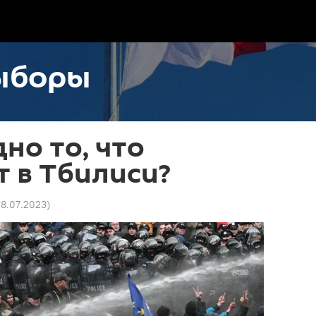
ыборы
но то, что
 в Тбилиси?
 18.07.2023
)