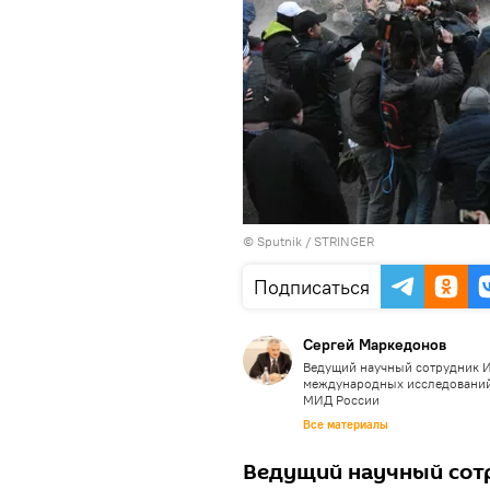
©
Sputnik / STRINGER
Подписаться
Сергей Маркедонов
Ведущий научный сотрудник И
международных исследован
МИД России
Все материалы
Ведущий научный сот