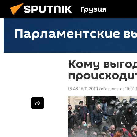
Грузия
Парламентские в
Кому выгод
происходит
16:43 19.11.2019
(обновлено:
19:01