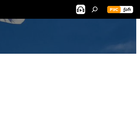
РУС
ᲥᲐᲠ