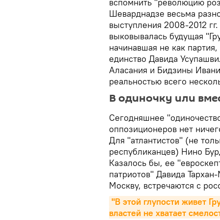
вспомнить "революцию роз
Шеварднадзе весьма разн
выступления 2008-2012 гг.
выковывалась будущая "Гру
начинавшая не как партия,
единство Давида Усупашви
Аласания и Бидзины Ивани
реальностью всего несколь
В одиночку или вмес
Сегодняшнее "одиночество
оппозиционеров нет ничег
Для "атлантистов" (не толь
республиканцев) Нино Бур
Казалось бы, ее "евроскеп
патриотов" Давида Тархан
Москву, встречаются с ро
"В этой глупости живет Гру
властей не хватает смелос