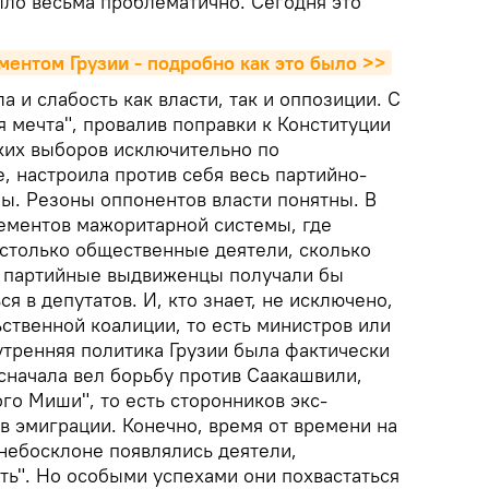
ло весьма проблематично. Сегодня это
ментом Грузии - подробно как это было >>
а и слабость как власти, так и оппозиции. С
я мечта", провалив поправки к Конституции
ких выборов исключительно по
, настроила против себя весь партийно-
ны. Резоны оппонентов власти понятны. В
лементов мажоритарной системы, где
 столько общественные деятели, сколько
, партийные выдвиженцы получали бы
я в депутатов. И, кто знает, не исключено,
ьственной коалиции, то есть министров или
утренняя политика Грузии была фактически
сначала вел борьбу против Саакашвили,
го Миши", то есть сторонников экс-
в эмиграции. Конечно, время от времени на
небосклоне появлялись деятели,
ть". Но особыми успехами они похвастаться