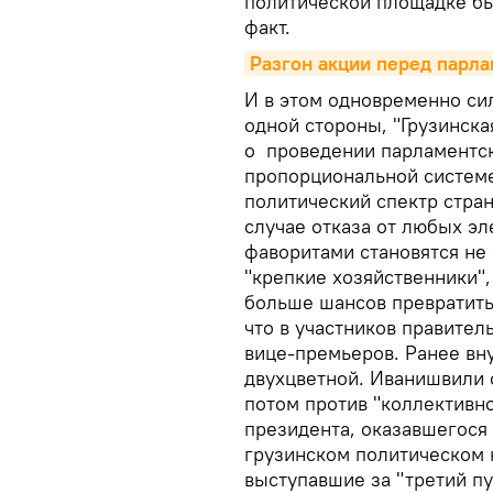
политической площадке бы
факт.
Разгон акции перед парла
И в этом одновременно сил
одной стороны, "Грузинска
о проведении парламентс
пропорциональной системе
политический спектр стра
случае отказа от любых э
фаворитами становятся не
"крепкие хозяйственники"
больше шансов превратитьс
что в участников правител
вице-премьеров. Ранее вн
двухцветной. Иванишвили 
потом против "коллективно
президента, оказавшегося 
грузинском политическом 
выступавшие за "третий пу