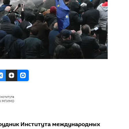
нститута
ий МГИМО
рудник Института международных