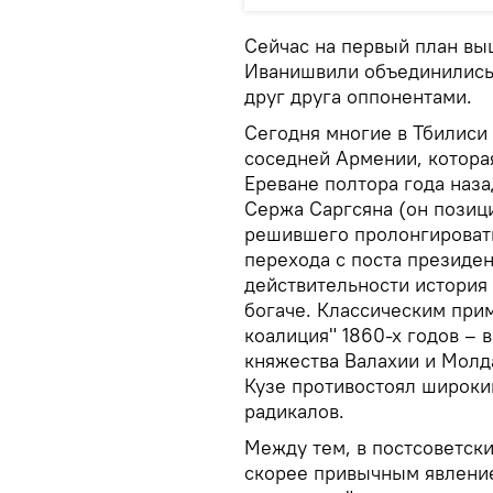
Сейчас на первый план выш
Иванишвили объединились 
друг друга оппонентами.
Сегодня многие в Тбилиси
соседней Армении, которая
Ереване полтора года наз
Сержа Саргсяна (он позици
решившего пролонгировать
перехода с поста президен
действительности история
богаче. Классическим при
коалиция" 1860-х годов – 
княжества Валахии и Молд
Кузе противостоял широкий
радикалов.
Между тем, в постсоветски
скорее привычным явление