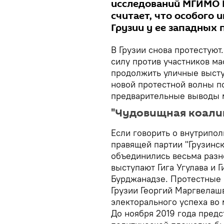
исследований МГИМО 
считает, что особого 
Грузии у ее западных
В Грузии снова протестуют
силу против участников м
продолжить уличные высту
новой протестной волны п
предварительные выводы 
"Чудовищная коалиц
Если говорить о внутрипол
правящей партии "Грузинс
объединились весьма разн
выступают Гига Угулава и 
Бурджанадзе. Протестные 
Грузии Георгий Маргвелаш
электорального успеха во
До ноября 2019 года предс