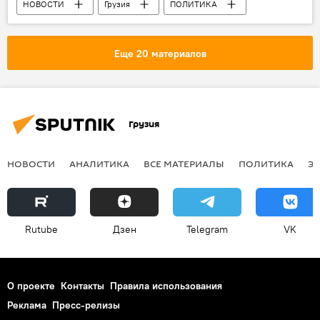
НОВОСТИ
Грузия
ПОЛИТИКА
Парламент Грузии
Еще 20 материалов
Грузия
НОВОСТИ
АНАЛИТИКА
ВСЕ МАТЕРИАЛЫ
ПОЛИТИКА
Э
Rutube
Дзен
Telegram
VK
О проекте
Контакты
Правила использования
Реклама
Пресс-релизы