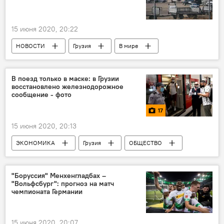
15 июня 2020, 20:22
НОВОСТИ
Грузия
В мире
ЭКОНОМИКА
Полеты при пандемии – авиарейсы из Грузии
В поезд только в маске: в Грузии
восстановлено железнодорожное
сообщение - фото
17
15 июня 2020, 20:13
ЭКОНОМИКА
Грузия
ОБЩЕСТВО
ТУРИЗМ
Фотоленты
Мультимедиа
фотография
новости в фотографиях
"Боруссия" Менхенгладбах –
"Вольфсбург": прогноз на матч
Коронавирус COVID-19
чемпионата Германии
Новости Грузии в фотографиях
Грузинская железная дорога
15 июня 2020, 20:07