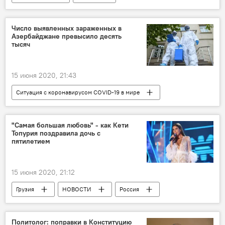
ПРОИСШЕСТВИЯ
НОВОСТИ
Число выявленных зараженных в
Азербайджане превысило десять
тысяч
15 июня 2020, 21:43
Ситуация с коронавирусом COVID-19 в мире
Кавказ
НОВОСТИ
"Самая большая любовь" - как Кети
Топурия поздравила дочь с
пятилетием
15 июня 2020, 21:12
Грузия
НОВОСТИ
Россия
КУЛЬТУРА
ОБЩЕСТВО
Светская хроника
Политолог: поправки в Конституцию