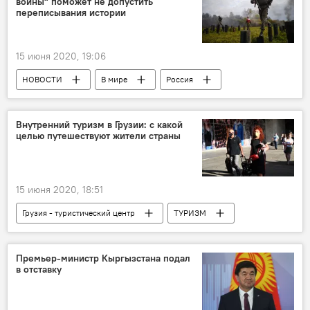
войны" поможет не допустить
переписывания истории
15 июня 2020, 19:06
НОВОСТИ
В мире
Россия
Владимир Мединский
ОБЩЕСТВО
Внутренний туризм в Грузии: с какой
целью путешествуют жители страны
15 июня 2020, 18:51
Грузия - туристический центр
ТУРИЗМ
ОБЩЕСТВО
Грузия
ЭКОНОМИКА
НОВОСТИ
Премьер-министр Кыргызстана подал
в отставку