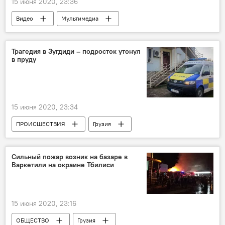
15 июня 2020, 23:36
Видео
Мультимедиа
ПРОИСШЕСТВИЯ
Грузия
Тбилиси
Пожар
Трагедия в Зугдиди – подросток утонул
в пруду
15 июня 2020, 23:34
ПРОИСШЕСТВИЯ
Грузия
НОВОСТИ
Сильный пожар возник на базаре в
Варкетили на окраине Тбилиси
15 июня 2020, 23:16
ОБЩЕСТВО
Грузия