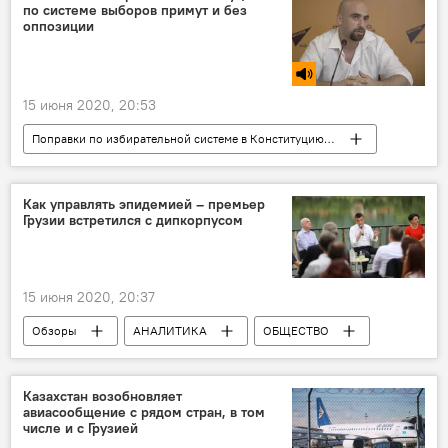
по системе выборов примут и без
оппозиции
15 июня 2020, 20:53
Поправки по избирательной системе в Конституцию Грузии
Радио
Грузия
ПОЛИТИКА
Арчил Сихарулидзе
Как управлять эпидемией – премьер
Грузии встретился с дипкорпусом
Поправки в Конституцию
Грузинская мечта - демократическая Грузия
Парламентские выборы
15 июня 2020, 20:37
Обзоры
АНАЛИТИКА
ОБЩЕСТВО
Грузия
ЭКОНОМИКА
ПОЛИТИКА
Коронавирус COVID-19
Георгий Гахария
Казахстан возобновляет
авиасообщение с рядом стран, в том
числе и с Грузией