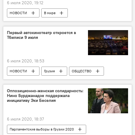
6 июля 2020, 19:12
НОВОСТИ
В мире
ПРОИСШЕСТВИЯ
Первый автокинотеатр откроется в
Тбилиси 9 июля
6 июля 2020, 18:53
НОВОСТИ
Грузия
ОБЩЕСТВО
КУЛЬТУРА
Культурная жизнь Грузии
Тбилиси
Оппозиционно-женская солидарность:
Нино Бурджанадзе поддержала
инициативу Эки Беселия
6 июля 2020, 18:37
Парламентские выборы в Грузии 2020