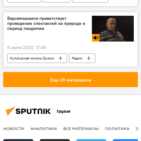
Коронавирус COVID-19
Варсимашвили приветствует
проведение спектаклей на природе в
период пандемии
6 июля 2020, 17:49
Культурная жизнь Грузии
Радио
Грузия
КУЛЬТУРА
Автандил Варсимашвили
театр
Еще 20 материалов
Свободный театр
Тбилиси
Грузия
НОВОСТИ
АНАЛИТИКА
ВСЕ МАТЕРИАЛЫ
ПОЛИТИКА
Э