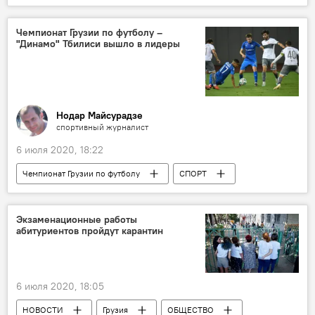
НОВОСТИ
Грузия
ПОЛИТИКА
Чемпионат Грузии по футболу –
"Динамо" Тбилиси вышло в лидеры
Нодар Майсурадзе
спортивный журналист
6 июля 2020, 18:22
Чемпионат Грузии по футболу
СПОРТ
Грузия
Обзоры
АНАЛИТИКА
Футбол
ФК "Динамо" Тбилиси
Экзаменационные работы
абитуриентов пройдут карантин
ФК "Динамо" Батуми
клуб ""Локомотив"
клуб "Чихура"
ФК "Сабуртало"
ФК "Дила"
ФК "Торпедо" Кутаиси
6 июля 2020, 18:05
НОВОСТИ
Грузия
ОБЩЕСТВО