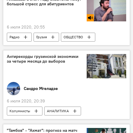
большой стресс для абитуриентов
6 июля 2020, 20:55
Радио
Грузия
ОБЩЕСТВО
Реваз Апхазава
Студенты
Антирекорды грузинской экономики
за четыре месяца до выборов
Сандро Мгеладзе
6 июля 2020, 20:39
Колумнисты
АНАЛИТИКА
ОБЩЕСТВО
Грузия
ЭКОНОМИКА
ПОЛИТИКА
"Тамбов" - "Ахмат": прогноз на матч