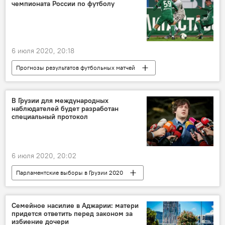
чемпионата России по футболу
6 июля 2020, 20:18
Прогнозы результатов футбольных матчей
СПОРТ
В мире
Футбол
прогноз на футбольный матч
В Грузии для международных
наблюдателей будет разработан
Чемпионат России по футболу
специальный протокол
6 июля 2020, 20:02
Парламентские выборы в Грузии 2020
НОВОСТИ
Грузия
ПОЛИТИКА
Семейное насилие в Аджарии: матери
придется ответить перед законом за
избиение дочери