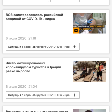
Грузия
НОВОСТИ
ВОЗ заинтересовалась российской
вакциной от СOVID-19 - видео
6 июля 2020, 21:18
Ситуация с коронавирусом COVID-19 в мире
Видео
Мультимедиа
В мире
Россия
Число инфицированных
коронавирусом туристов в Греции
Всемирная организация здравоохранения
резко выросло
Коронавирус COVID-19
ОБЩЕСТВО
6 июля 2020, 21:04
Ситуация с коронавирусом COVID-19 в мире
В мире
НОВОСТИ
ОБЩЕСТВО
Апхазава: в этом году экзамены несут