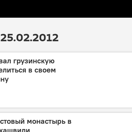
25.02.2012
вал грузинскую
литься в своем
ину
естовый монастырь в
акашвили