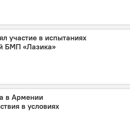
л участие в испытаниях
ой БМП «Лазика»
ашины пехоты на гусеничном ходу "Лазика"
а в Армении
ствия в условиях