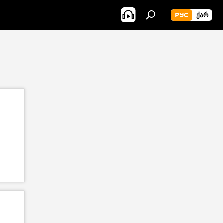
РУС
ᲥᲐᲠ