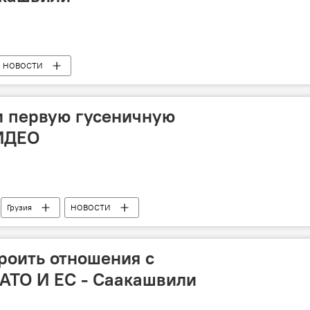
НОВОСТИ
и первую гусеничную
ВИДЕО
Грузия
НОВОСТИ
ашины пехоты на гусеничном ходу "Лазика"
троить отношения с
НАТО И ЕС - Саакашвили