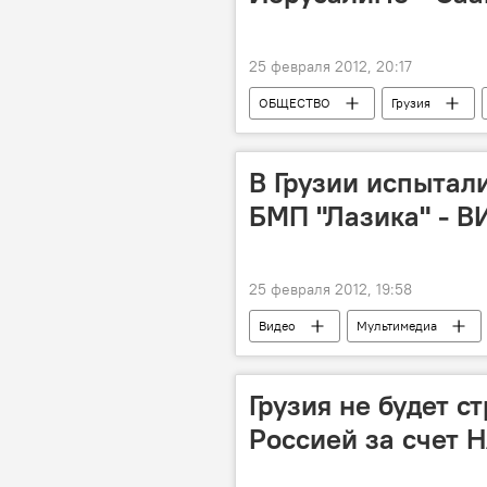
25 февраля 2012, 20:17
ОБЩЕСТВО
Грузия
В Грузии испытал
БМП "Лазика" - 
25 февраля 2012, 19:58
Видео
Мультимедиа
В Грузии прошли испытания боевой м
Грузия создает ВПК
Грузия не будет с
Россией за счет 