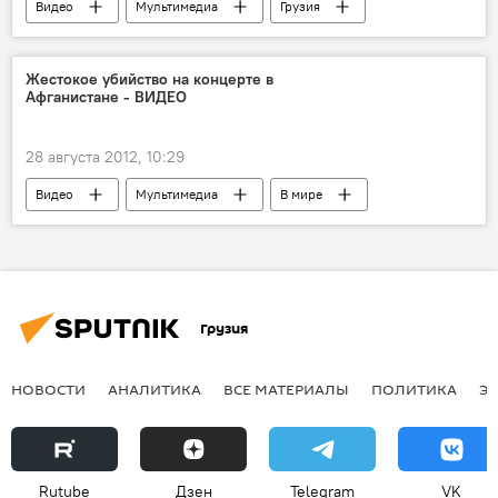
Видео
Мультимедиа
Грузия
ЭКОНОМИКА
НОВОСТИ
Жестокое убийство на концерте в
Афганистане - ВИДЕО
28 августа 2012, 10:29
Видео
Мультимедиа
В мире
НОВОСТИ
Грузия
НОВОСТИ
АНАЛИТИКА
ВСЕ МАТЕРИАЛЫ
ПОЛИТИКА
Э
Rutube
Дзен
Telegram
VK