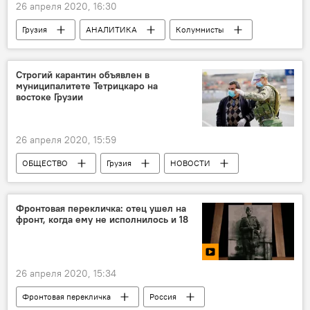
26 апреля 2020, 16:30
Грузия
АНАЛИТИКА
Колумнисты
Рассказы Мариам Сараджишвили
Мариам Сараджишвили
Строгий карантин объявлен в
муниципалитете Тетрицкаро на
востоке Грузии
26 апреля 2020, 15:59
ОБЩЕСТВО
Грузия
НОВОСТИ
1TV – Первый канал. Общественное телевидение Грузии
Коронавирус COVID-19
Фронтовая перекличка: отец ушел на
фронт, когда ему не исполнилось и 18
26 апреля 2020, 15:34
Фронтовая перекличка
Россия