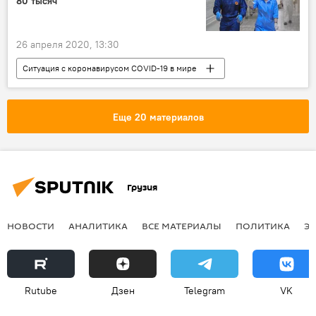
80 тысяч
26 апреля 2020, 13:30
Ситуация с коронавирусом COVID-19 в мире
Россия
НОВОСТИ
Еще 20 материалов
Грузия
НОВОСТИ
АНАЛИТИКА
ВСЕ МАТЕРИАЛЫ
ПОЛИТИКА
Э
Rutube
Дзен
Telegram
VK