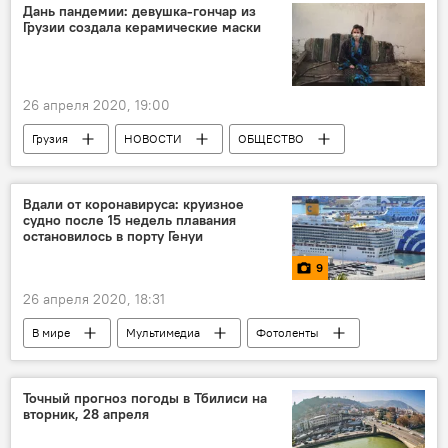
Дань пандемии: девушка-гончар из
Грузии создала керамические маски
26 апреля 2020, 19:00
Грузия
НОВОСТИ
ОБЩЕСТВО
КУЛЬТУРА
Культурная жизнь Грузии
Вдали от коронавируса: круизное
судно после 15 недель плавания
остановилось в порту Генуи
9
26 апреля 2020, 18:31
В мире
Мультимедиа
Фотоленты
Коронавирус COVID-19
путешествия
туризм
Генуя
ОБЩЕСТВО
Точный прогноз погоды в Тбилиси на
вторник, 28 апреля