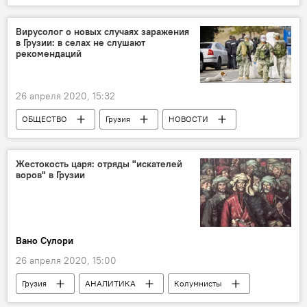
Видео
Мультимедиа
ВОВ
Ветераны
Sputnik
Вирусолог о новых случаях заражения
в Грузии: в селах не слушают
Пресс-центр Sputnik Грузия
рекомендаций
26 апреля 2020, 15:32
ОБЩЕСТВО
Грузия
НОВОСТИ
Коронавирус COVID-19
Жестокость царя: отряды "искателей
воров" в Грузии
Вано Сулори
26 апреля 2020, 15:00
Грузия
АНАЛИТИКА
Колумнисты
История Грузии - все самое интересное