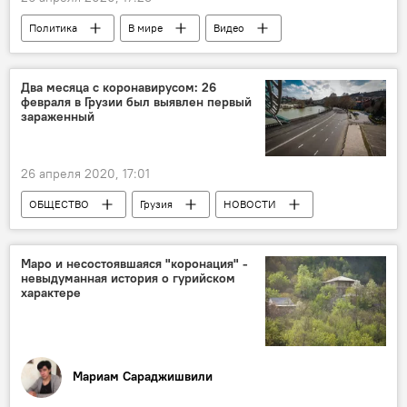
Политика
В мире
Видео
Мультимедиа
Беларусь
Александр Лукашенко
ОБЩЕСТВО
Два месяца с коронавирусом: 26
февраля в Грузии был выявлен первый
зараженный
26 апреля 2020, 17:01
ОБЩЕСТВО
Грузия
НОВОСТИ
Коронавирус COVID-19
Маро и несостоявшаяся "коронация" -
невыдуманная история о гурийском
характере
Мариам Сараджишвили