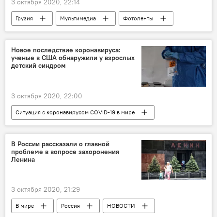
3 октября 2020, 22:14
Грузия
Мультимедиа
Фотоленты
Альянс патриотов
Альянс патриотов Грузии
фотография
новости в фотографиях
Новое последствие коронавируса:
ученые в США обнаружили у взрослых
Парламентские выборы в Грузии 2020
детский синдром
3 октября 2020, 22:00
Ситуация с коронавирусом COVID-19 в мире
Наука
В мире
НОВОСТИ
Коронавирус COVID-19
США
В России рассказали о главной
проблеме в вопросе захоронения
Ученые
Ленина
3 октября 2020, 21:29
В мире
Россия
НОВОСТИ