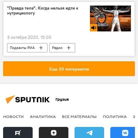
Конфликты
Саломе Зурабишвили
"Правда тела". Когда нельзя идти к
нутрициологу
Никол Пашинян
Ильхам Алиев
Армения
Азербайджан
Нагорно-карабахский конфликт
3 октября 2020, 15:00
Подкасты РИА
Радио
Еще 20 материалов
Грузия
НОВОСТИ
АНАЛИТИКА
ВСЕ МАТЕРИАЛЫ
ПОЛИТИКА
Э