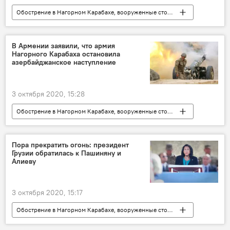
Обострение в Нагорном Карабахе, вооруженные столкновения 2020
НОВОСТИ
Грузия
ПОЛИТИКА
Кавказ
Конфликты
В Армении заявили, что армия
Нагорного Карабаха остановила
Григол Лилуашвили
Азербайджан
азербайджанское наступление
СГБ
Карабахский конфликт
Нагорно-карабахский конфликт
3 октября 2020, 15:28
Обострение в Нагорном Карабахе, вооруженные столкновения 2020
НОВОСТИ
Конфликты
В мире
Карабахский конфликт
Пора прекратить огонь: президент
Грузии обратилась к Пашиняну и
Нагорно-карабахский конфликт
Армения
Алиеву
Азербайджан
ПРОИСШЕСТВИЯ
3 октября 2020, 15:17
Обострение в Нагорном Карабахе, вооруженные столкновения 2020
Грузия
ПОЛИТИКА
В мире