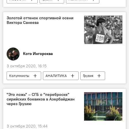
ПРОИСШЕСТВИЯ
Парламентские выборы
Марнеули
Золотой оттенок спортивной осени
Виктора Санеева
Парламентские выборы в Грузии 2020
Котэ Ингороква
3 октября 2020, 16:15
Колумнисты
АНАЛИТИКА
Грузия
СПОРТ
"Это ложь" – СГБ о "переброске"
сирийских боевиков в Азербайджан
через Грузию
3 октября 2020, 15:44