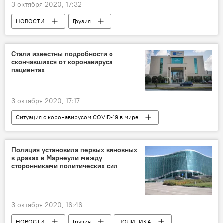
3 октября 2020, 17:32
Нагорно-карабахский конфликт
НОВОСТИ
Грузия
ПРОИСШЕСТВИЯ
Оползень
Аджария
Стали известны подробности о
скончавшихся от коронавируса
пациентах
3 октября 2020, 17:17
Ситуация с коронавирусом COVID-19 в мире
Грузия
НОВОСТИ
ПРОИСШЕСТВИЯ
Коронавирус COVID-19
Полиция установила первых виновных
в драках в Марнеули между
сторонниками политических сил
3 октября 2020, 16:46
НОВОСТИ
Грузия
ПОЛИТИКА