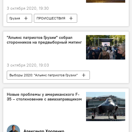
3 октября 2020, 19:30
Грузия
ПРОИСШЕСТВИЯ
НОВОСТИ
Утечка газа
Тбилиси
"Альянс патриотов Грузии" собрал
сторонников на предвыборный митинг
3 октября 2020, 19:03
Выборы 2020: "Альянс патриотов Грузии"
Парламентские выборы в Грузии 2020
Предвыборная кампания в Грузии 2020
Новые проблемы у американского F-
35 – столкновение с авиазаправщиком
Грузия
НОВОСТИ
ПОЛИТИКА
Альянс патриотов Грузии
Парламентские выборы
Александр Хроленко