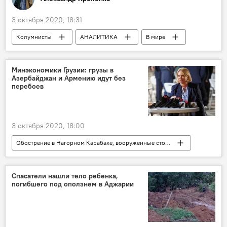
3 октября 2020, 18:31
Колумнисты
АНАЛИТИКА
В мире
Минэкономики Грузии: грузы в
Азербайджан и Армению идут без
перебоев
3 октября 2020, 18:00
Обострение в Нагорном Карабахе, вооруженные столкновения 2020
НОВОСТИ
Грузия
ЭКОНОМИКА
Кавказ
Натия Турнава
Спасатели нашли тело ребенка,
погибшего под оползнем в Аджарии
Министерство экономики и устойчивого развития Грузии
Азербайджан
Армения
Карабахский конфликт