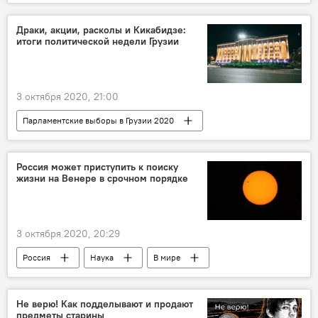
Мировая культура
Ленин
Русская православная церковь
Драки, акции, расколы и Кикабидзе:
итоги политической недели Грузии
3 октября 2020, 21:00
Парламентские выборы в Грузии 2020
Предвыборная кампания в Грузии 2020
Обзоры
АНАЛИТИКА
ПОЛИТИКА
Россия может приступить к поиску
жизни на Венере в срочном порядке
Грузия
Вахтанг Кикабидзе
Парламентские выборы
Грузинская мечта - демократическая Грузия
3 октября 2020, 20:29
Единое национальное движение
Россия
Наука
В мире
ЦИК Грузии
НОВОСТИ
Не верю! Как подделывают и продают
предметы старины