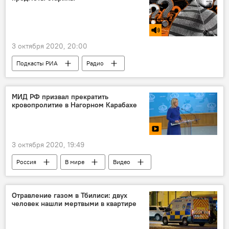
3 октября 2020, 20:00
Подкасты РИА
Радио
МИД РФ призвал прекратить
кровопролитие в Нагорном Карабахе
3 октября 2020, 19:49
Россия
В мире
Видео
Мультимедиа
МИД РФ
Армения
Азербайджан
Карабахский конфликт
Отравление газом в Тбилиси: двух
человек нашли мертвыми в квартире
Нагорно-карабахский конфликт