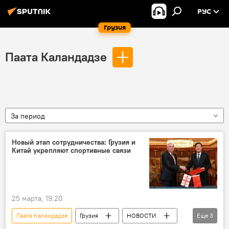
РУС
Грузия
Паата Каландадзе
За период
Новый этап сотрудничества: Грузия и
Китай укрепляют спортивные связи
25 марта, 19:20
Паата Каландадзе
Грузия
НОВОСТИ
Еще
3