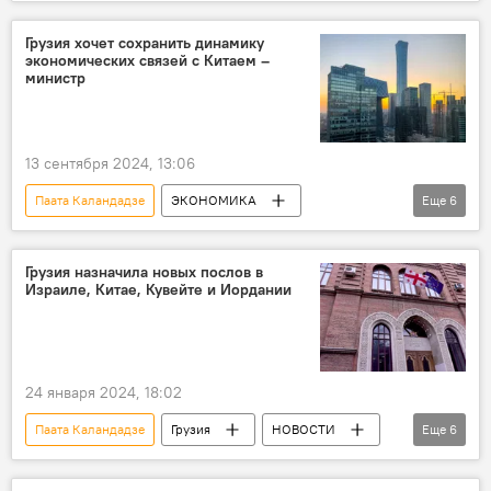
Тбилиси
Китай
СПОРТ
Грузия хочет сохранить динамику
экономических связей с Китаем –
министр
13 сентября 2024, 13:06
Паата Каландадзе
ЭКОНОМИКА
Еще
6
НОВОСТИ
Грузия
Китай
Пекин
Леван Давиташвили
Грузия назначила новых послов в
Израиле, Китае, Кувейте и Иордании
Мариам Квривишвили
24 января 2024, 18:02
Паата Каландадзе
Грузия
НОВОСТИ
Еще
6
ПОЛИТИКА
Китай
Иордания