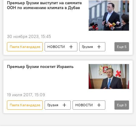
Израиль
Лаша Жвания
Премьер Грузии выступит на саммите
ООН по изменению климата в Дубае
Ираклий Гарибашвили
30 ноября 2023, 15:45
Паата Каландадзе
НОВОСТИ
Грузия
Еще
5
В мире
Дубай
ОАЭ
Ираклий Гарибашвили
ООН
Премьер Грузии посетит Израиль
19 июля 2017, 15:09
Паата Каландадзе
Грузия
НОВОСТИ
Еще
3
Анонсы
ПОЛИТИКА
Георгий Квирикашвили