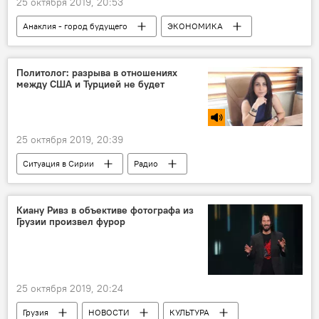
25 октября 2019, 20:53
Анаклия - город будущего
ЭКОНОМИКА
Грузия
НОВОСТИ
Политолог: разрыва в отношениях
между США и Турцией не будет
25 октября 2019, 20:39
Ситуация в Сирии
Радио
Политика
В мире
Сирия
США
Турция
Киану Ривз в объективе фотографа из
Грузии произвел фурор
25 октября 2019, 20:24
Грузия
НОВОСТИ
КУЛЬТУРА