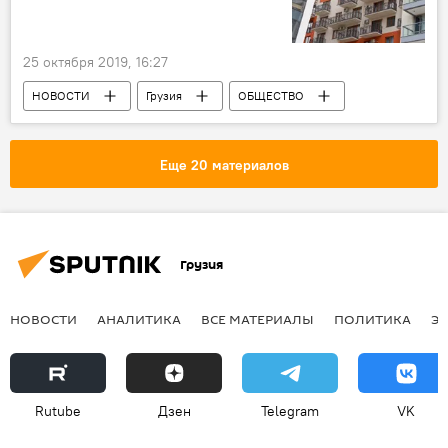
25 октября 2019, 16:27
НОВОСТИ
Грузия
ОБЩЕСТВО
Вынужденные переселенцы
Тбилиси
Еще 20 материалов
Грузия
НОВОСТИ
АНАЛИТИКА
ВСЕ МАТЕРИАЛЫ
ПОЛИТИКА
Э
Rutube
Дзен
Telegram
VK