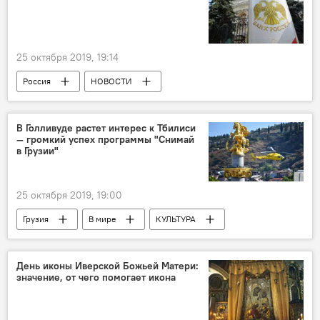
25 октября 2019, 19:14
Россия
НОВОСТИ
В Голливуде растет интерес к Тбилиси
— громкий успех программы "Снимай
в Грузии"
25 октября 2019, 19:00
Грузия
В мире
КУЛЬТУРА
ЭКОНОМИКА
"Снимай в Грузии"
Триумф грузинского кино
Голливуд
День иконы Иверской Божьей Матери:
значение, от чего помогает икона