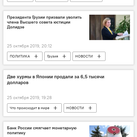
Киану Ривз
фотография
Светская хроника
Президента Грузии призвали уволить
члена Высшего совета юстиции
Долидзе
25 октября 2019, 20:12
ПОЛИТИКА
Грузия
НОВОСТИ
Анна Долидзе
Высший совет юстиции Грузии
Две хурмы в Японии продали за 6,5 тысячи
долларов
Георгий Маргвелашвили
Грузинская мечта - демократическая Грузия
25 октября 2019, 19:28
Что происходит в мире
НОВОСТИ
В мире
Япония
Банк России смягчает монетарную
политику