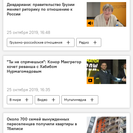
Девдариани: правительство Грузии
меняет риторику по отношению к
России
25 октября 2019, 16:48
Грузино-российские отношения
Радио
Грузия
ПОЛИТИКА
Россия
Григол Лилуашвили
СГБ
"Ты не спрячешься": Конор Макгрегор
хочет реванша с Хабибом
Нана Девдариани
Нурмагомедовым
25 октября 2019, 16:35
В мире
Видео
Мультимедиа
СПОРТ
бои без правил
спорт
Около 700 семей вынужденных
переселенцев получили квартиры в
Тбилиси