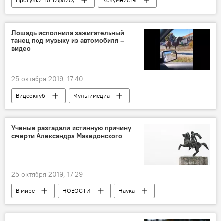
Прогулки по Тифлису
Колумнисты
АНАЛИТИКА
КУЛЬТУРА
Грузия
ОБЩЕСТВО
ТУРИЗМ
Тбилиси
Лошадь исполнила зажигательный
танец под музыку из автомобиля –
видео
25 октября 2019, 17:40
Видеоклуб
Мультимедиа
животные
Ученые разгадали истинную причину
смерти Александра Македонского
25 октября 2019, 17:29
В мире
НОВОСТИ
Наука
Что происходит в мире
ОБЩЕСТВО