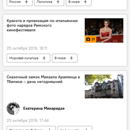
Россия
Политика
В мире
Видео
Мультимедиа
США
Санкции
ПОЛИТИКА
Красота и провокация по-итальянски:
фото нарядов Римского
кинофестиваля
21
25 октября 2019, 18:11
Мировая культура
В мире
Фотоленты
Мультимедиа
Фестиваль
кинофестиваль
Кино
Сказочный замок Микаэла Арамянца в
Тбилиси – день сегодняшний
кино
новости в фотографиях
фотография
Екатерина Микаридзе
25 октября 2019, 17:44