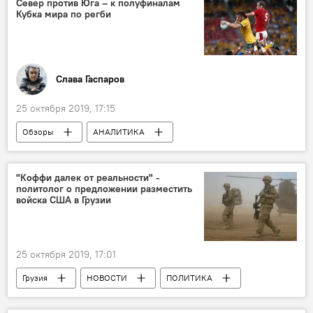
Север против Юга – к полуфиналам
Кубка мира по регби
Слава Гаспаров
25 октября 2019, 17:15
Обзоры
АНАЛИТИКА
Колумнисты
СПОРТ
В мире
Кубок мира по регби 2019
Регби
"Коффи далек от реальности" -
политолог о предложении разместить
войска США в Грузии
25 октября 2019, 17:01
Грузия
НОВОСТИ
ПОЛИТИКА
США