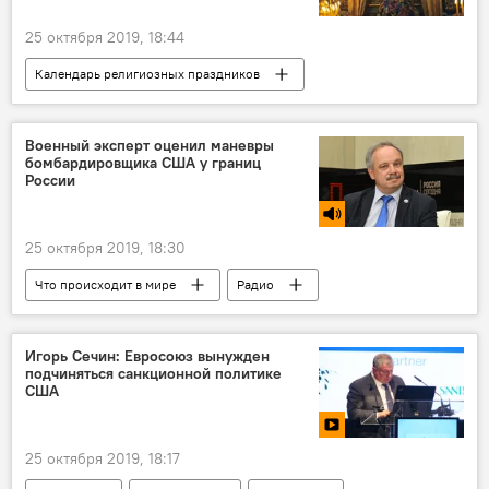
25 октября 2019, 18:44
Календарь религиозных праздников
Справки
Религия
Военный эксперт оценил маневры
бомбардировщика США у границ
России
25 октября 2019, 18:30
Что происходит в мире
Радио
В мире
Политика
Игорь Сечин: Евросоюз вынужден
подчиняться санкционной политике
США
25 октября 2019, 18:17