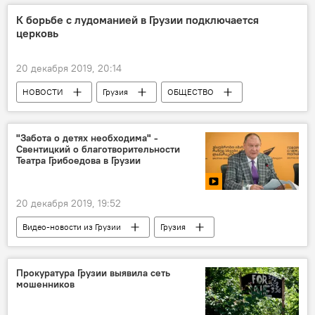
Ситуация вокруг агентства Sputnik Эстония
К борьбе с лудоманией в Грузии подключается
церковь
Притеснение российских журналистов в Прибалтике
20 декабря 2019, 20:14
НОВОСТИ
Грузия
ОБЩЕСТВО
ПОЛИТИКА
Грузинская православная церковь
"Забота о детях необходима" -
Свентицкий о благотворительности
молодежь
Театра Грибоедова в Грузии
20 декабря 2019, 19:52
Видео-новости из Грузии
Грузия
КУЛЬТУРА
Видео
Мультимедиа
Пресс-центр Sputnik Грузия
Тбилиси
Прокуратура Грузии выявила сеть
мошенников
Николай Свентицкий
Русский драмтеатр им. Грибоедова