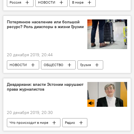
Россия
НОВОСТИ
В мире
ФСБ
Москва
ПРОИСШЕСТВИЯ
Потерянное население или большой
ресурс? Роль диаспоры в жизни Грузии
20 декабря 2019, 20:44
НОВОСТИ
ОБЩЕСТВО
Грузия
ПОЛИТИКА
Обзоры
АНАЛИТИКА
Бидзина Иванишвили
Девдариани: власти Эстонии нарушают
права журналистов
Грузинская мечта - демократическая Грузия
Демографическая ситуация в Грузии
20 декабря 2019, 20:30
Что происходит в мире
Радио
Политика
В мире
Россия