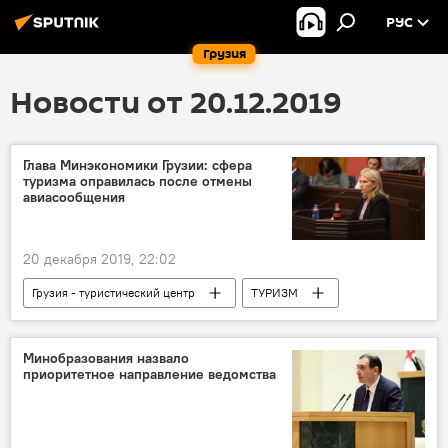
РУС
Грузия
Новости от 20.12.2019
Глава Минэкономики Грузии: сфера
туризма оправилась после отмены
авиасообщения
20 декабря 2019, 22:02
Грузия - туристический центр
ТУРИЗМ
ОБЩЕСТВО
Грузия
ЭКОНОМИКА
НОВОСТИ
Минобразования назвало
приоритетное направление ведомства