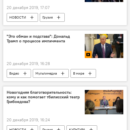
20 декабря 2019, 17:07
НОВОСТИ
Грузия
ПРОИСШЕСТВИЯ
ОБЩЕСТВО
Полицейский
Батуми
МВД Грузии
"Это обман и подстава": Дональд
Трамп о процессе импичмента
20 декабря 2019, 16:28
Видео
Мультимедиа
В мире
Политика
США
Дональд Трамп
Импичмент
ПОЛИТИКА
Новогодняя благотворительность:
кому и как помогает тбилисский театр
Грибоедова?
20 декабря 2019, 16:24
НОВОСТИ
Грузия
КУЛЬТУРА