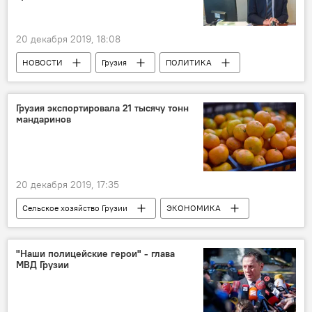
20 декабря 2019, 18:08
НОВОСТИ
Грузия
ПОЛИТИКА
Зураб Абашидзе
СГБ
Грузино-российские отношения
Россия
Грузия экспортировала 21 тысячу тонн
мандаринов
20 декабря 2019, 17:35
Сельское хозяйство Грузии
ЭКОНОМИКА
Грузия
НОВОСТИ
"Наши полицейские герои" - глава
МВД Грузии