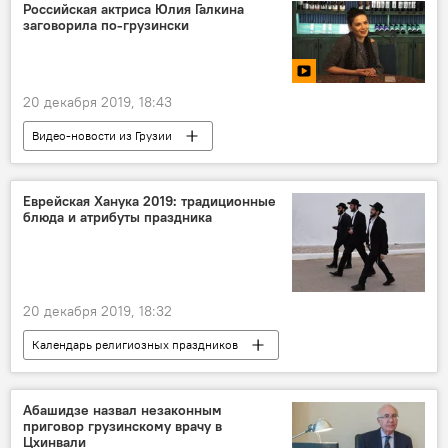
Доведение до самоубийства
Российская актриса Юлия Галкина
заговорила по-грузински
Гибель 15-летнего подростка в Грузии
20 декабря 2019, 18:43
Видео-новости из Грузии
Культурная жизнь Грузии
Мировая культура
В мире
Видео
Мультимедиа
Еврейская Ханука 2019: традиционные
блюда и атрибуты праздника
Грузия
КУЛЬТУРА
театр
кино
Кино
искусство
Тбилиси
20 декабря 2019, 18:32
Календарь религиозных праздников
Религия
Справки
Религиозный праздник
Абашидзе назвал незаконным
приговор грузинскому врачу в
Церковный праздник
Цхинвали