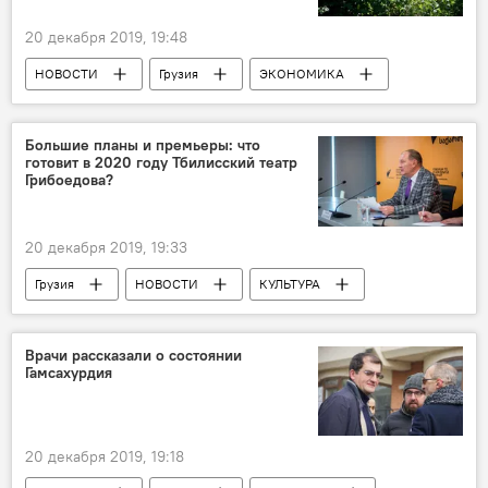
искусство
20 декабря 2019, 19:48
НОВОСТИ
Грузия
ЭКОНОМИКА
ПРОИСШЕСТВИЯ
Прокуратура
Преступность в Грузии
Большие планы и премьеры: что
готовит в 2020 году Тбилисский театр
Грибоедова?
20 декабря 2019, 19:33
Грузия
НОВОСТИ
КУЛЬТУРА
Пресс-центр Sputnik Грузия
Русский драмтеатр им. Грибоедова
Врачи рассказали о состоянии
Гамсахурдия
Театр Грибоедова
Николай Свентицкий
Культурная жизнь Грузии
Новый год 2020
Тбилиси
20 декабря 2019, 19:18