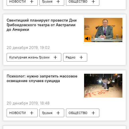
НОВОСТИ
Грузия
ОБЩЕСТВО
Цотне Гамсахурдия
операция
Свентицкий планирует провести Дни
Грибоедовского театра от Австралии
до Америки
20 декабря 2019, 19:02
Культурная жизнь Грузии
Радио
КУЛЬТУРА
Грузия
Пресс-центр Sputnik Грузия
Психолог: нужно запретить массовое
освещение случаев суицида
20 декабря 2019, 18:48
НОВОСТИ
Грузия
ОБЩЕСТВО
Психолог
подростки