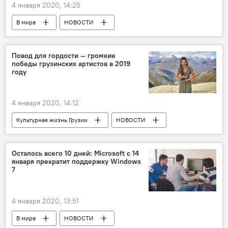
4 января 2020, 14:25
В мире
НОВОСТИ
Что происходит в мире
США
Дональд Трамп
Владимир Путин
Повод для гордости — громкие
победы грузинских артистов в 2019
году
4 января 2020, 14:12
Культурная жизнь Грузии
НОВОСТИ
Грузия
КУЛЬТУРА
Итоги года
Осталось всего 10 дней: Microsoft с 14
января прекратит поддержку Windows
7
4 января 2020, 13:51
В мире
НОВОСТИ