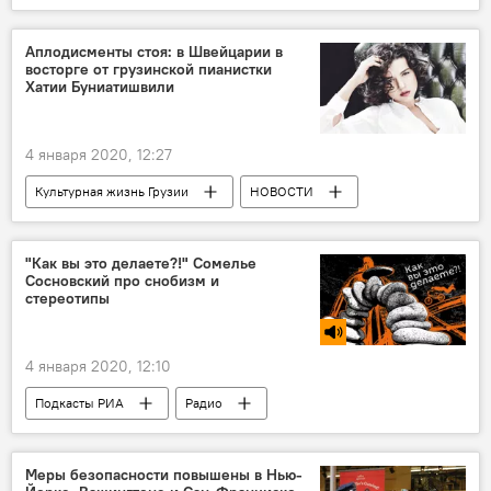
КУЛЬТУРА
История Грузии - все самое интересное
Аплодисменты стоя: в Швейцарии в
восторге от грузинской пианистки
Хатии Буниатишвили
4 января 2020, 12:27
Культурная жизнь Грузии
НОВОСТИ
Грузия
КУЛЬТУРА
Швейцария
Хатия Буниатишвили
"Как вы это делаете?!" Сомелье
Сосновский про снобизм и
стереотипы
4 января 2020, 12:10
Подкасты РИА
Радио
Меры безопасности повышены в Нью-