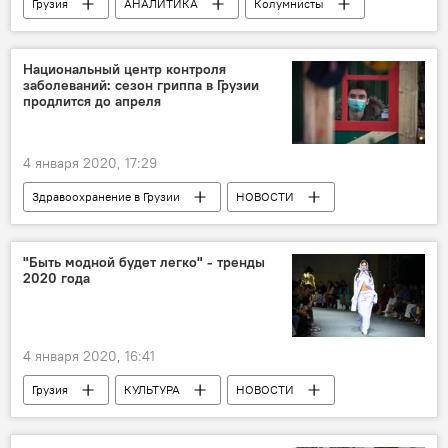
Грузия
АНАЛИТИКА
Колумнисты
Прогулки по Тифлису
Тбилиси
Национальный центр контроля
заболеваний: сезон гриппа в Грузии
продлится до апреля
4 января 2020, 17:29
Здравоохранение в Грузии
НОВОСТИ
Грузия
ОБЩЕСТВО
Грипп
Амиран Гамкрелидзе
"Быть модной будет легко" - тренды
2020 года
4 января 2020, 16:41
Грузия
КУЛЬТУРА
НОВОСТИ
Мода