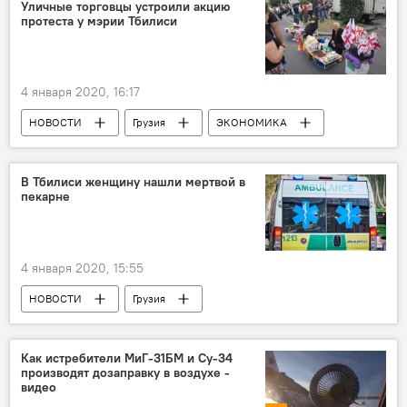
Уличные торговцы устроили акцию
протеста у мэрии Тбилиси
4 января 2020, 16:17
НОВОСТИ
Грузия
ЭКОНОМИКА
ОБЩЕСТВО
Тбилиси
Уличные торговцы
Акции
В Тбилиси женщину нашли мертвой в
пекарне
4 января 2020, 15:55
НОВОСТИ
Грузия
ПРОИСШЕСТВИЯ
Тбилиси
Отравление газом
Как истребители МиГ-31БМ и Су-34
производят дозаправку в воздухе -
Rustavi2 – Рустави 2 грузинское онлайн ТВ
видео