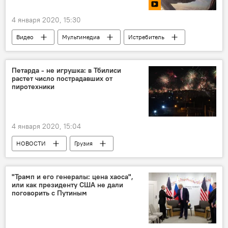
4 января 2020, 15:30
Видео
Мультимедиа
Истребитель
Россия
оборона
военная техника
авиация
Петарда - не игрушка: в Тбилиси
растет число пострадавших от
пиротехники
4 января 2020, 15:04
НОВОСТИ
Грузия
ПРОИСШЕСТВИЯ
Пиротехника
Imedi – Имеди грузинское онлайн ТВ
"Трамп и его генералы: цена хаоса",
или как президенту США не дали
Новый год
поговорить с Путиным