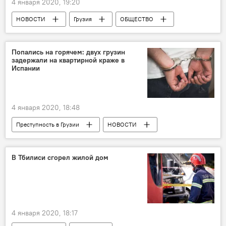
4 января 2020, 19:20
НОВОСТИ
Грузия
ОБЩЕСТВО
Католикос-Патриарх Всея Грузии Илия II
День рождения
Попались на горячем: двух грузин
задержали на квартирной краже в
Испании
4 января 2020, 18:48
Преступность в Грузии
НОВОСТИ
Грузия
ПРОИСШЕСТВИЯ
Мадрид
Кража
В Тбилиси сгорел жилой дом
4 января 2020, 18:17