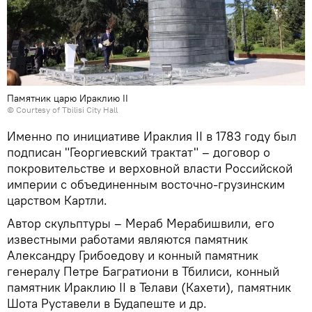
Памятник царю Ираклию II
© Courtesy of Tbilisi City Hall
Именно по инициативе Ираклия II в 1783 году был
подписан "Георгиевский трактат" – договор о
покровительстве и верховной власти Российской
империи с объединенным восточно-грузинским
царством Картли.
Автор скульптуры – Мераб Мерабишвили, его
известными работами являются памятник
Александру Грибоедову и конный памятник
генералу Петре Багратиони в Тбилиси, конный
памятник Ираклию II в Телави (Кахети), памятник
Шота Руставели в Будапеште и др.