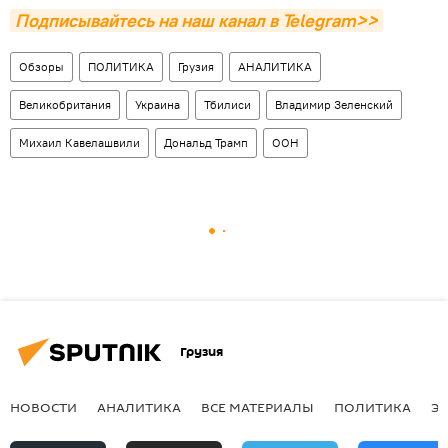
Подписывайтесь на наш канал в Telegram>>
Обзоры
ПОЛИТИКА
Грузия
АНАЛИТИКА
Великобритания
Украина
Тбилиси
Владимир Зеленский
Михаил Кавелашвили
Дональд Трамп
ООН
Грузия
НОВОСТИ
АНАЛИТИКА
ВСЕ МАТЕРИАЛЫ
ПОЛИТИКА
Э