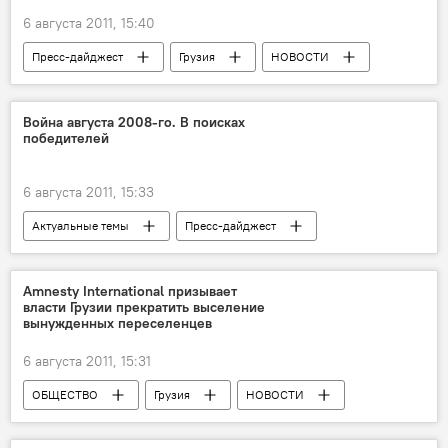
6 августа 2011, 15:40
Пресс-дайджест
Грузия
НОВОСТИ
АНАЛИТИКА
Война августа 2008-го. В поисках
победителей
6 августа 2011, 15:33
Актуальные темы
Пресс-дайджест
АНАЛИТИКА
Грузия
НОВОСТИ
Конфликты
Amnesty International призывает
власти Грузии прекратить выселение
вынужденных переселенцев
6 августа 2011, 15:31
ОБЩЕСТВО
Грузия
НОВОСТИ