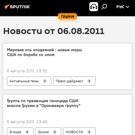
РУС
Грузия
Новости от 06.08.2011
Мировая ось злодеяний : новые меры
США по борьбе со злом
6 августа 2011, 23:52
Актуальные темы
Пресс-дайджест
В мире
НОВОСТИ
АНАЛИТИКА
Теракты 11 сентября 2001 года
Группа по превенции геноцида США
внесла Грузию в "Оранжевую группу"
6 августа 2011, 23:40
В мире
Грузия
НОВОСТИ