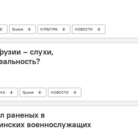
Грузия
КУЛЬТУРА
НОВОСТИ
рузии – слухи,
еальность?
ИКА
Грузия
НОВОСТИ
л раненых в
зинских военнослужащих