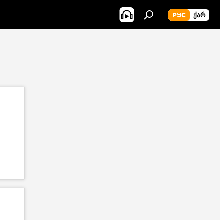
РУС
ᲥᲐᲠ