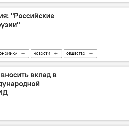
я: "Российские
рузии"
ОНОМИКА
НОВОСТИ
ОБЩЕСТВО
 вносить вклад в
дународной
ИД