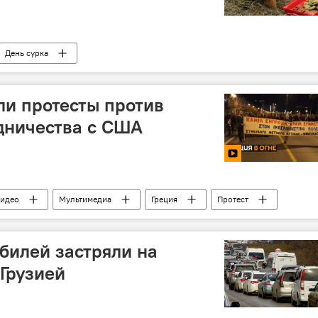
День сурка
ли протесты против
дничества с США
идео
Мультимедиа
Греция
Протест
Акция протеста
ОБЩЕСТВО
билей застряли на
 Грузией