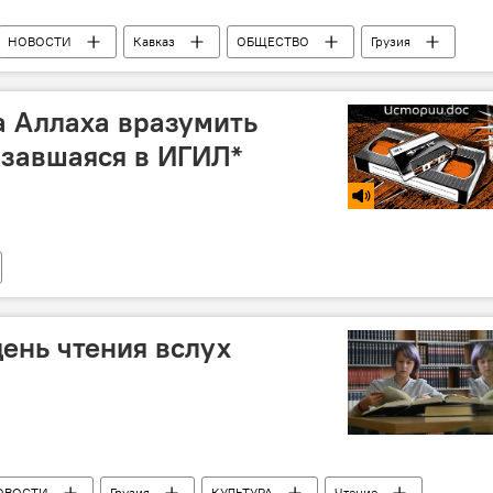
НОВОСТИ
Кавказ
ОБЩЕСТВО
Грузия
рс
а Аллаха вразумить
азавшаяся в ИГИЛ*
ень чтения вслух
ОВОСТИ
Грузия
КУЛЬТУРА
Чтение