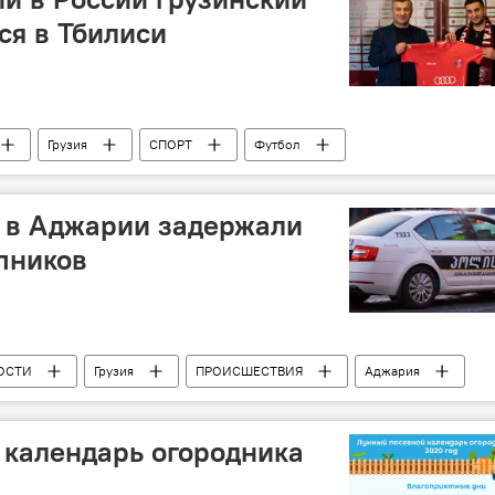
ся в Тбилиси
Грузия
СПОРТ
Футбол
: в Аджарии задержали
пников
ОСТИ
Грузия
ПРОИСШЕСТВИЯ
Аджария
 календарь огородника