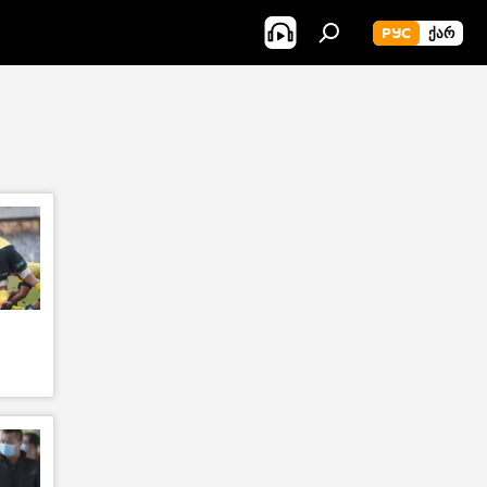
РУС
ᲥᲐᲠ