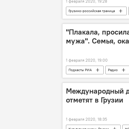
1 февраля 2020, 19:28
Грузино-российская граница
Граница Грузии
Верхний Ла
"Плакала, просил
мужа". Семья, ок
1 февраля 2020, 19:00
Подкасты РИА
Радио
Международный д
отметят в Грузии
1 февраля 2020, 18:35
Культурная жизнь Грузии
Н