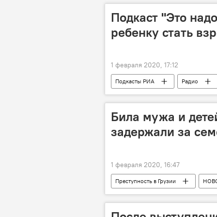
Подкаст "Это надо
ребенку стать вз
1 февраля 2020, 17:12
Подкасты РИА
Радио
Била мужа и дете
задержали за сем
1 февраля 2020, 16:47
Преступность в Грузии
НОВ
Семейное насилие
Арест
После выступлени