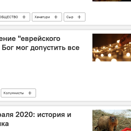
ОБЩЕСТВО
Хачапури
Сыр
ение "еврейского
 Бог мог допустить все
Колумнисты
Холокоста
Израиль
аля 2020: история и
ика