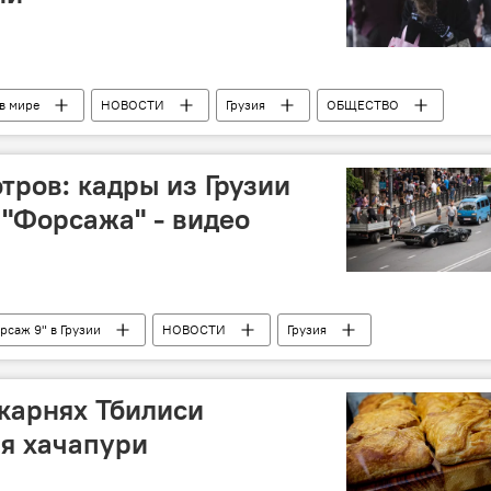
в мире
НОВОСТИ
Грузия
ОБЩЕСТВО
куация
елевидение Грузии
ров: кадры из Грузии
 "Форсажа" - видео
саж 9" в Грузии
НОВОСТИ
Грузия
екарнях Тбилиси
я хачапури