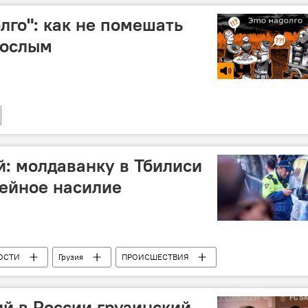
лго": как не помешать
рослым
й: молдаванку в Тбилиси
ейное насилие
ОСТИ
Грузия
ПРОИСШЕСТВИЯ
й в России грузинский