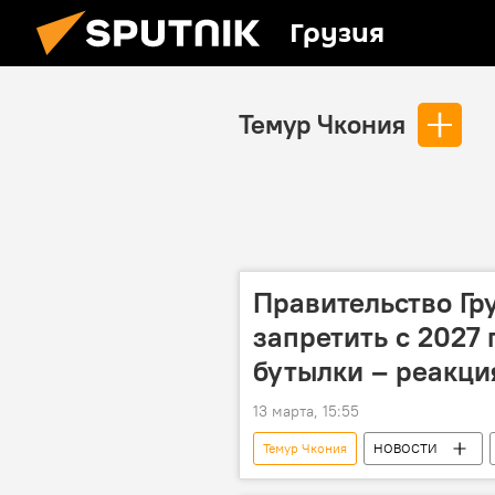
Грузия
Темур Чкония
Правительство Гр
запретить с 2027 
бутылки – реакци
13 марта, 15:55
Темур Чкония
НОВОСТИ