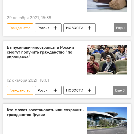
29 декабря 2021, 15:38
Гражданство
Россия
НОВОСТИ
Еще
1
Владимир Путин
Выпускники-иностранцы в России
смогут получить гражданство "по
упрощенке"
12 октября 2021, 18:01
Гражданство
Россия
НОВОСТИ
Еще
3
Студенты
Новости из России
Миграция
Кто может восстановить или сохранить
гражданство Грузии