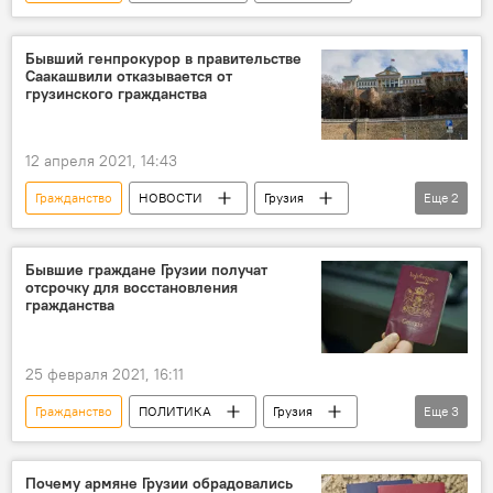
Бывший генпрокурор в правительстве
Саакашвили отказывается от
грузинского гражданства
12 апреля 2021, 14:43
Гражданство
НОВОСТИ
Грузия
Еще
2
ПОЛИТИКА
Зураб Адеишвили
Бывшие граждане Грузии получат
отсрочку для восстановления
гражданства
25 февраля 2021, 16:11
Гражданство
ПОЛИТИКА
Грузия
Еще
3
НОВОСТИ
Гражданство Грузии
Парламент Грузии
Почему армяне Грузии обрадовались