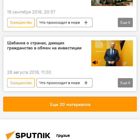
19 сентября 2018, 20:57
Гражданство
Что происходит в мире
Еще
5
В мире
Политика
НОВОСТИ
Турция
Реджеп Тайип Эрдоган
Шабанов о странах, дающих
гражданство в обмен на инвестиции
28 августа 2018, 11:00
Гражданство
Что происходит в мире
Еще
6
Радио
В мире
Политика
Экономика
ОБЩЕСТВО
Еще 20 материалов
ЭКОНОМИКА
Грузия