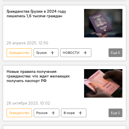
Турция
Греция
Сакстат
Гражданство Грузии
Гражданства Грузии в 2024 году
лишились 1,6 тысячи граждан
26 апреля 2025, 12:50
Гражданство
Грузия
НОВОСТИ
Еще
5
ОБЩЕСТВО
Сакстат
Гражданство Грузии
Новые правила получения
гражданства: что ждет желающих
Закон "О гражданстве Грузии"
получить паспорт РФ
Агентство развития гражданских сервисов
26 октября 2023, 10:02
Гражданство
Россия
В мире
Еще
2
НОВОСТИ
МВД России