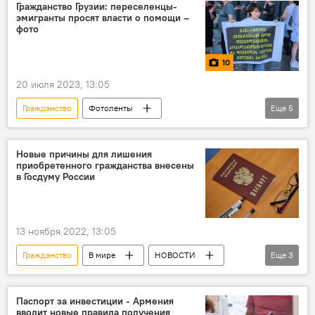
Гражданство Грузии: переселенцы-
эмигранты просят власти о помощи –
фото
10
20 июля 2023, 13:05
Гражданство
Фотоленты
Еще
5
Новости Грузии в фотографиях
Мультимедиа
Акции протеста
Новые причины для лишения
приобретенного гражданства внесены
Гражданство Грузии
беженцы
в Госдуму России
13 ноября 2022, 13:05
Гражданство
В мире
НОВОСТИ
Еще
3
ПОЛИТИКА
Россия
Обострение ситуации вокруг Украины
Паспорт за инвестиции - Армения
вводит новые правила получения