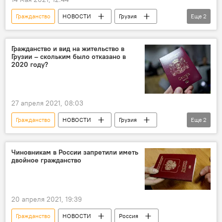
Гражданство
НОВОСТИ
Грузия
Еще
2
ПОЛИТИКА
Зураб Адеишвили
Гражданство и вид на жительство в
Грузии – скольким было отказано в
2020 году?
27 апреля 2021, 08:03
Гражданство
НОВОСТИ
Грузия
Еще
2
ПОЛИТИКА
Служба Госбезопасности Грузии
Чиновникам в России запретили иметь
двойное гражданство
20 апреля 2021, 19:39
Гражданство
НОВОСТИ
Россия