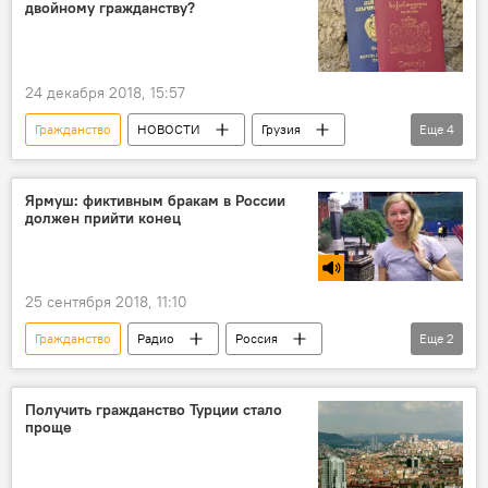
двойному гражданству?
24 декабря 2018, 15:57
Гражданство
НОВОСТИ
Грузия
Еще
4
ОБЩЕСТВО
АНАЛИТИКА
Обзоры
Грузинский паспорт
Ярмуш: фиктивным бракам в России
должен прийти конец
25 сентября 2018, 11:10
Гражданство
Радио
Россия
Еще
2
В мире
ОБЩЕСТВО
Получить гражданство Турции стало
проще