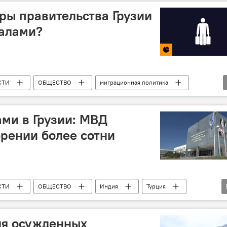
ры правительства Грузии
галами?
СТИ
ОБЩЕСТВО
миграционная политика
ами в Грузии: МВД
рении более сотни
СТИ
ОБЩЕСТВО
Индия
Турция
рационные новости Грузии сегодня
ля осужденных