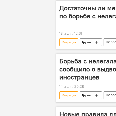
Достаточны ли ме
по борьбе с неле
18 июля, 12:31
Миграция
Грузия
НОВО
Инфографика
Борьба с нелегал
сообщило о выдво
иностранцев
14 июля, 20:28
Миграция
Грузия
НОВО
миграционная политика
Миг
Новые правила д