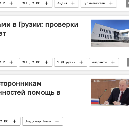
СТИ
ОБЩЕСТВО
Индия
Туркменистан
ика
мигранты
ами в Грузии: проверки
ат
СТИ
ОБЩЕСТВО
МВД Грузии
мигранты
сторонникам
нностей помощь в
СТВО
Владимир Путин