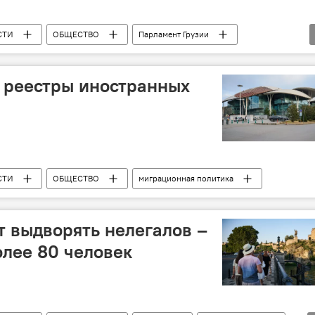
СТИ
ОБЩЕСТВО
Парламент Грузии
т реестры иностранных
СТИ
ОБЩЕСТВО
миграционная политика
т выдворять нелегалов –
лее 80 человек