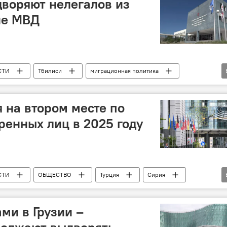
дворяют нелегалов из
ие МВД
СТИ
Тбилиси
миграционная политика
ня
ПОЛИТИКА
я на втором месте по
ренных лиц в 2025 году
СТИ
ОБЩЕСТВО
Турция
Сирия
игранты
ми в Грузии –