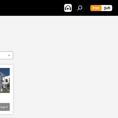
РУС
ᲥᲐᲠ
Еще
4