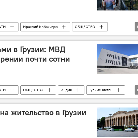
СТИ
Ираклий Кобахидзе
ОБЩЕСТВО
рационные новости Грузии сегодня
Указы по миграции
ами в Грузии: МВД
рении почти сотни
СТИ
ОБЩЕСТВО
Индия
Туркменистан
миграционная политика
ня
на жительство в Грузии