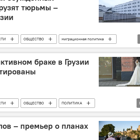
рузят тюрьмы –
узии
СТИ
ОБЩЕСТВО
миграционная политика
ктивном браке в Грузии
стированы
СТИ
ОБЩЕСТВО
ПОЛИТИКА
удовые мигранты
лов – премьер о планах