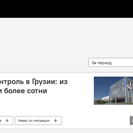
За период
троль в Грузии: из
 более сотни
а
Указы по миграции
ня
Грузия
НОВОСТИ
ОБЩЕСТВО