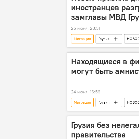
иностранцев разг
замглавы МВД Гр
25 июня, 23:31
Миграция
Грузия
НОВО
МВД Грузии
Находящиеся в фи
могут быть амни
24 июня, 16:56
Миграция
Грузия
НОВО
миграционная политика
Тр
Грузия без нелега
правительства