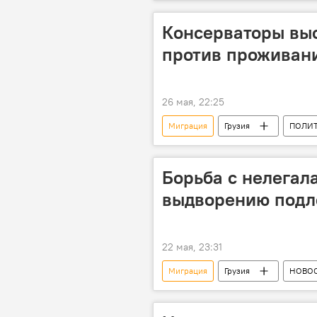
Консерваторы выс
против проживани
26 мая, 22:25
Миграция
Грузия
ПОЛИ
Борьба с нелегала
выдворению подл
22 мая, 23:31
Миграция
Грузия
НОВО
мигранты
МВД Грузии