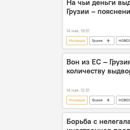
На чьи деньги вы
Грузии – пояснен
14 мая, 19:51
Миграция
Грузия
НОВО
Миграционные новости Грузии сегод
Вон из ЕС – Грузи
количеству выдво
14 мая, 12:51
Миграция
Грузия
НОВО
Албания
Европа
м
Борьба с нелегала