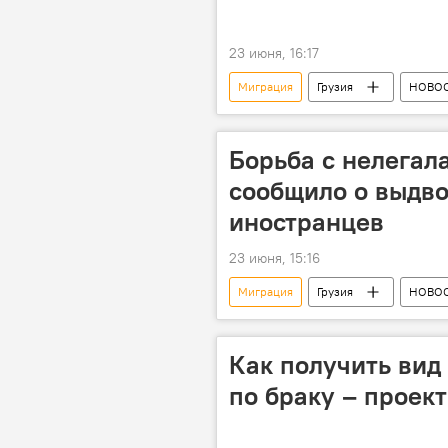
23 июня, 16:17
Миграция
Грузия
НОВО
миграционная политика
Миг
Борьба с нелегал
сообщило о выдво
иностранцев
23 июня, 15:16
Миграция
Грузия
НОВО
Турция
мигранты
Миграционные новости Грузии сегод
Как получить вид 
по браку – проект