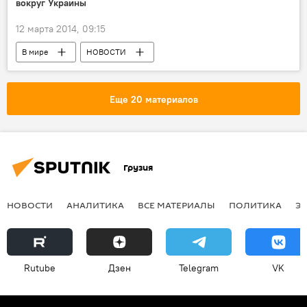
вокруг Украины
12 марта 2014, 09:15
В мире
НОВОСТИ
Еще 20 материалов
Грузия
НОВОСТИ
АНАЛИТИКА
ВСЕ МАТЕРИАЛЫ
ПОЛИТИКА
Э
Rutube
Дзен
Telegram
VK