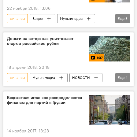
22 ноября 2018, 13:06
финансы
Видео
Мультимедиа
Еще
3
НОВОСТИ
ЭКОНОМИКА
Грузия
Деньги на ветер: как уничтожают
старые российские рубли
1:07
18 апреля 2018, 20:18
финансы
Мультимедиа
НОВОСТИ
Еще
4
Россия
Видео
дензнаки
российский рубль
Бюджетная игла: как распределяются
финансы для партий в Грузии
14 ноября 2017, 18:23