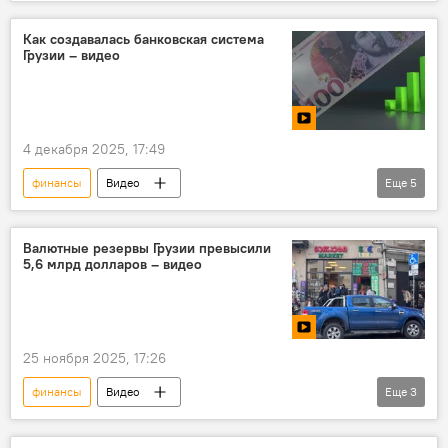
Видео-новости из Грузии
Видеоклуб
ЭКОНОМИКА
Национальный банк Грузии
Как создавалась банковская система
Грузии – видео
4 декабря 2025, 17:49
финансы
Видео
Еще
5
Видео-новости из Грузии
Мультимедиа
Национальный банк Грузии
"Банк Грузии"
Валютные резервы Грузии превысили
5,6 млрд долларов – видео
Коммерческие банки
Видеоклуб
25 ноября 2025, 17:26
финансы
Видео
Еще
3
Видео-новости из Грузии
Мультимедиа