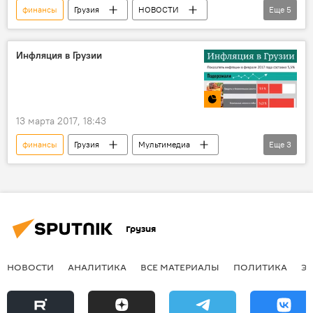
финансы
Грузия
НОВОСТИ
Еще
5
ПОЛИТИКА
Единое национальное движение
Инфляция в Грузии
Грузинская мечта - демократическая Грузия
Альянс патриотов
ЦИК Грузии
13 марта 2017, 18:43
финансы
Грузия
Мультимедиа
Еще
3
НОВОСТИ
ЭКОНОМИКА
Инфографика
Грузия
НОВОСТИ
АНАЛИТИКА
ВСЕ МАТЕРИАЛЫ
ПОЛИТИКА
Э