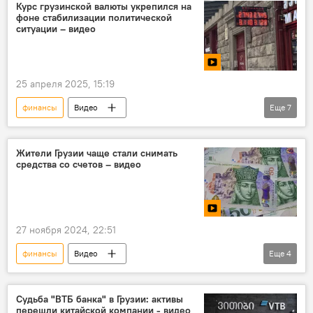
ЭКОНОМИКА
Национальный банк Грузии
Курс грузинской валюты укрепился на
фоне стабилизации политической
ситуации – видео
25 апреля 2025, 15:19
финансы
Видео
Еще
7
Видео-новости из Грузии
Мультимедиа
Доллар
Курс доллара
Лари
Жители Грузии чаще стали снимать
средства со счетов – видео
лари
Колебание курса лари
Грузия
27 ноября 2024, 22:51
финансы
Видео
Еще
4
Видео-новости из Грузии
Мультимедиа
Коммерческие банки
ЭКОНОМИКА
Судьба "ВТБ банка" в Грузии: активы
перешли китайской компании - видео