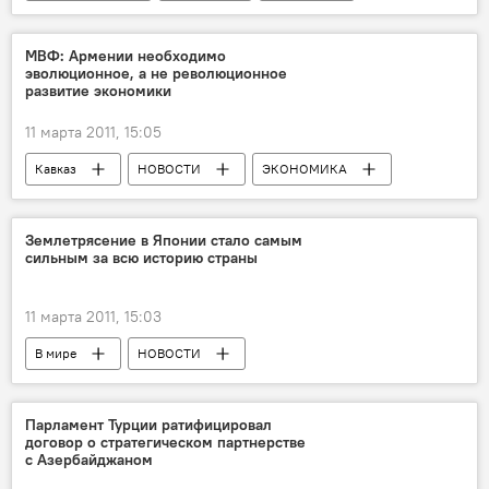
НОВОСТИ
МВФ: Армении необходимо
эволюционное, а не революционное
развитие экономики
11 марта 2011, 15:05
Кавказ
НОВОСТИ
ЭКОНОМИКА
Землетрясение в Японии стало самым
сильным за всю историю страны
11 марта 2011, 15:03
В мире
НОВОСТИ
ПРОИСШЕСТВИЯ
Ситуация в Японии : стихия вызвала техногенную катастрофу
Парламент Турции ратифицировал
договор о стратегическом партнерстве
с Азербайджаном