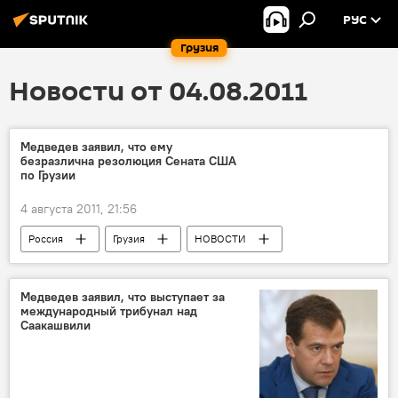
РУС
Грузия
Новости от 04.08.2011
Медведев заявил, что ему
безразлична резолюция Сената США
по Грузии
4 августа 2011, 21:56
Россия
Грузия
НОВОСТИ
Медведев дал интервью телеканалу ПИК и российским СМИ
Медведев заявил, что выступает за
международный трибунал над
Саакашвили