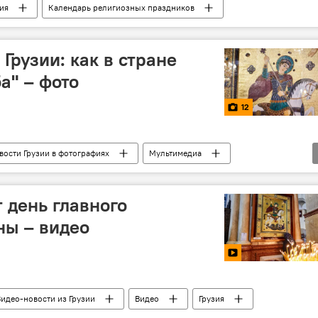
ия
Календарь религиозных праздников
Грузии: как в стране
а" – фото
12
вости Грузии в фотографиях
Мультимедиа
 день главного
ны – видео
Видео-новости из Грузии
Видео
Грузия