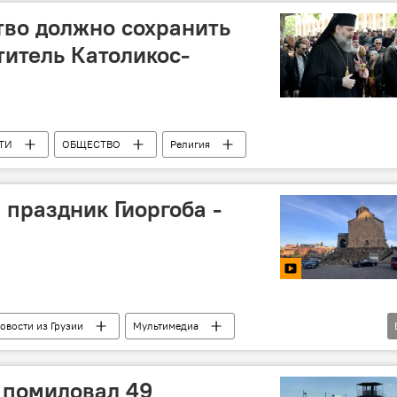
тво должно сохранить
титель Католикос-
ТИ
ОБЩЕСТВО
Религия
 праздник Гиоргоба -
овости из Грузии
Мультимедиа
Церковный праздник
Грузия
Видеоклуб
 помиловал 49