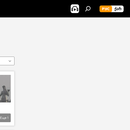
РУС
ᲥᲐᲠ
Еще
1