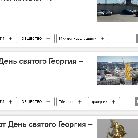
ТИ
ОБЩЕСТВО
Михаил Кавелашвили
День святого Георгия –
ТИ
ОБЩЕСТВО
Тбилиси
праздник
ковный праздник
т День святого Георгия –