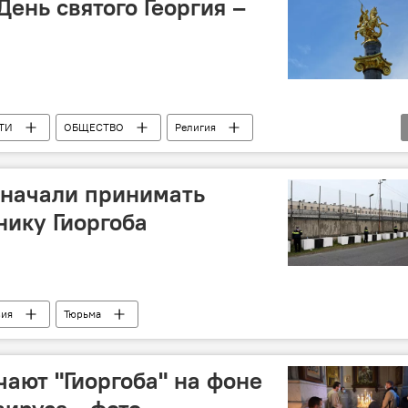
День святого Георгия –
ТИ
ОБЩЕСТВО
Религия
 начали принимать
нику Гиоргоба
зия
Тюрьма
чают "Гиоргоба" на фоне