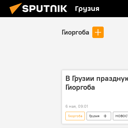
Грузия
Гиоргоба
В Грузии праздную
Гиоргоба
6 мая, 09:01
Гиоргоба
Грузия
НОВОС
Грузинская православная церковь