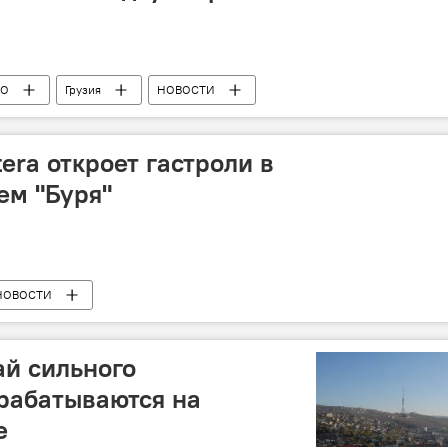
ВО
Грузия
НОВОСТИ
era откроет гастроли в
ем "Буря"
НОВОСТИ
ай сильного
рабатываются на
е