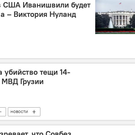
в США Иванишвили будет
ма – Виктория Нуланд
 убийство тещи 14-
- МВД Грузии
НОВОСТИ
ревает, что Совбез