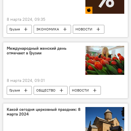
8 марта 2024, 09:35
Грузия
ЭКОНОМИКА
НОВОСТИ
Натия Турнава
Инфографика
Международный женский день
отмечают в Грузии
8 марта 2024, 09:01
Грузия
ОБЩЕСТВО
НОВОСТИ
Эдуард Шеварднадзе
Нино Бурджанадзе
8 марта
Какой сегодня церковный праздник: 8
марта 2024