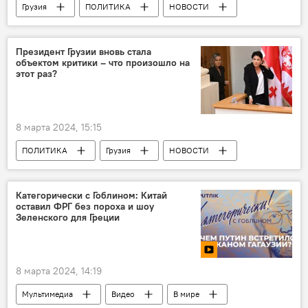
Грузия
ПОЛИТИКА
НОВОСТИ
Грузинская мечта - демократическая Грузия
Зураб Адеишвили
Украина
Президент Грузии вновь стала
объектом критики – что произошло на
Грузия - Евросоюз
Евросоюз
этот раз?
8 марта 2024, 15:15
ПОЛИТИКА
Грузия
НОВОСТИ
Саломе Зурабишвили
Шалва Папуашвили
Хатия Деканоидзе
Категорически с Гоблином: Китай
оставил ФРГ без пороха и шоу
Единое национальное движение
Зеленского для Греции
Грузинская мечта - демократическая Грузия
8 марта 2024, 14:19
Мультимедиа
Видео
В мире