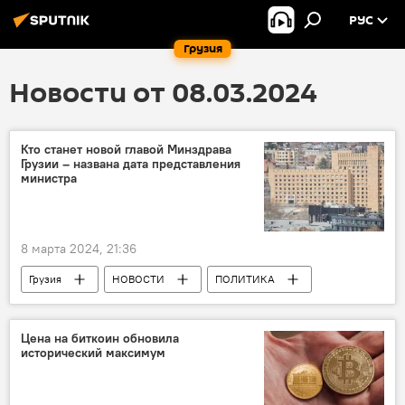
РУС
Грузия
Новости от 08.03.2024
Кто станет новой главой Минздрава
Грузии – названа дата представления
министра
8 марта 2024, 21:36
Грузия
НОВОСТИ
ПОЛИТИКА
Мамука Мдинарадзе
Зураб Азарашвили
Ираклий Кобахидзе
Цена на биткоин обновила
исторический максимум
Министерство здравоохранения Грузии