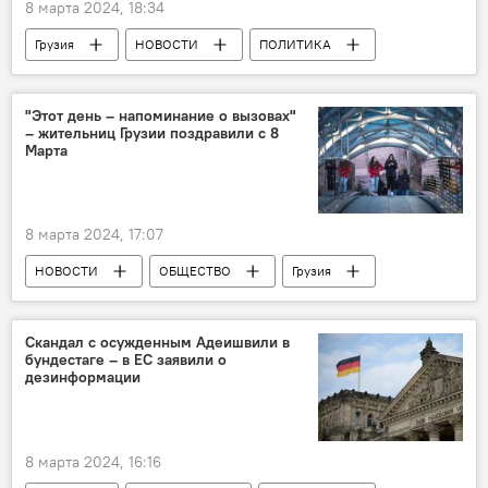
8 марта 2024, 18:34
Грузия
НОВОСТИ
ПОЛИТИКА
Армения
Специальная следственная служба
"Этот день – напоминание о вызовах"
– жительниц Грузии поздравили с 8
Марта
8 марта 2024, 17:07
НОВОСТИ
ОБЩЕСТВО
Грузия
Эдуард Шеварднадзе
Нино Бурджанадзе
ООН
Скандал с осужденным Адеишвили в
бундестаге – в ЕС заявили о
дезинформации
8 марта 2024, 16:16