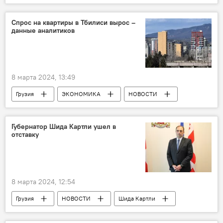
Китай
Германия
Греция
Sputnik
Спрос на квартиры в Тбилиси вырос –
данные аналитиков
8 марта 2024, 13:49
Грузия
ЭКОНОМИКА
НОВОСТИ
Тбилиси
Губернатор Шида Картли ушел в
отставку
8 марта 2024, 12:54
Грузия
НОВОСТИ
Шида Картли
Гори
ПОЛИТИКА