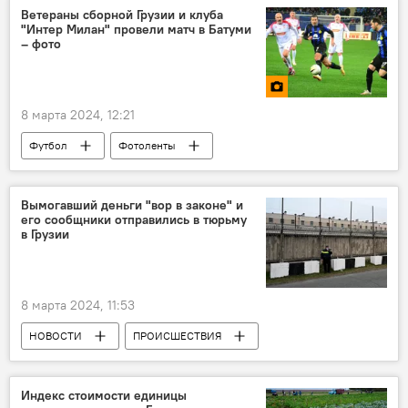
Ветераны сборной Грузии и клуба
"Интер Милан" провели матч в Батуми
– фото
8 марта 2024, 12:21
Футбол
Фотоленты
Новости Грузии в фотографиях
Мультимедиа
Батуми
Ветераны
Вымогавший деньги "вор в законе" и
его сообщники отправились в тюрьму
Спорт
СПОРТ
в Грузии
8 марта 2024, 11:53
НОВОСТИ
ПРОИСШЕСТВИЯ
Грузия
Тбилисский городской суд
Вор в законе
Воровское сообщество
Индекс стоимости единицы