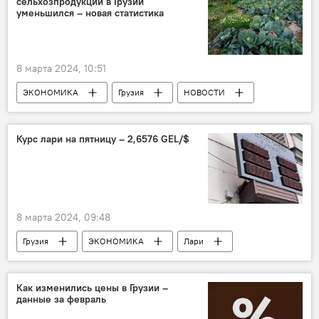
сельхозпродукции в Грузии
уменьшился – новая статистика
8 марта 2024, 10:51
ЭКОНОМИКА
Грузия
НОВОСТИ
Сельское хозяйство Грузии
Статистика
Национальная служба статистики Грузии "Сакстат"
Курс лари на пятницу – 2,6576 GEL/$
8 марта 2024, 09:48
Грузия
ЭКОНОМИКА
Лари
Национальный банк Грузии
Доллар
Курс лари к доллару на сегодня в Грузии
Как изменились цены в Грузии –
данные за февраль