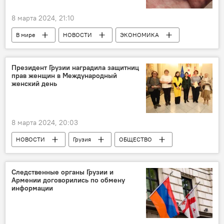
8 марта 2024, 21:10
В мире
НОВОСТИ
ЭКОНОМИКА
Биткоин
Мир криптовалют: как делать деньги из воздуха
Президент Грузии наградила защитниц
прав женщин в Международный
Криптовалюта
женский день
8 марта 2024, 20:03
НОВОСТИ
Грузия
ОБЩЕСТВО
Президент Грузии
За права женщин Грузии
Саломе Зурабишвили
Следственные органы Грузии и
Армении договорились по обмену
информации