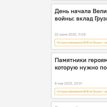
Мультимедиа
ВОВ
День начала Вели
войны: вклад Гру
22 июня 2025, 11:09
Истории ветеранов ВОВ из Грузии - в
Черное море
АНАЛИТИКА
Вторая мировая война
80 л
Памятники героям
которую нужно по
8 мая 2025, 23:01
Истории ветеранов ВОВ из Грузии - в
Фотоленты
Новости Грузии
День Победы