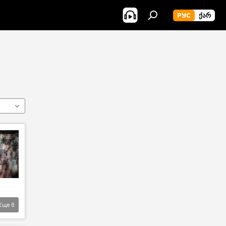
РУС
ᲥᲐᲠ
Еще
6