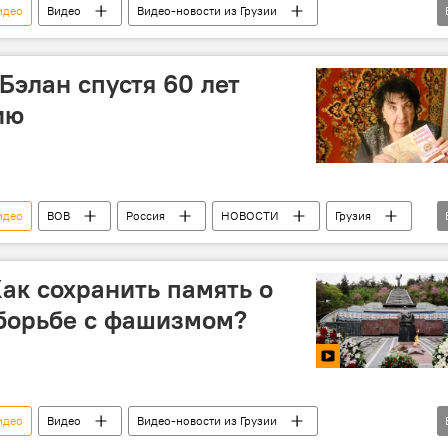
идео
Видео
Видео-новости из Грузии
Бэлан спустя 60 лет
ию
идео
ВОВ
Россия
НОВОСТИ
Грузия
Тбилиси
Ветераны
Как сохранить память о
 борьбе с фашизмом?
идео
Видео
Видео-новости из Грузии