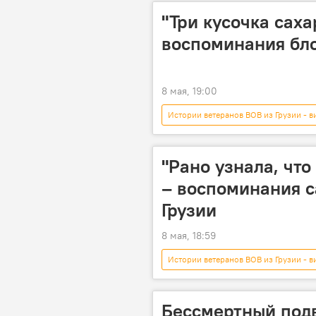
Вторая мировая война
"Три кусочка саха
воспоминания бл
8 мая, 19:00
Истории ветеранов ВОВ из Грузии - в
Видео-новости из Грузии
Му
80 лет Победы в Великой Отечествен
"Рано узнала, что
– воспоминания с
Грузии
8 мая, 18:59
Истории ветеранов ВОВ из Грузии - в
Мультимедиа
ВОВ
Праздник 9 мая 2026
Бессмертный подв