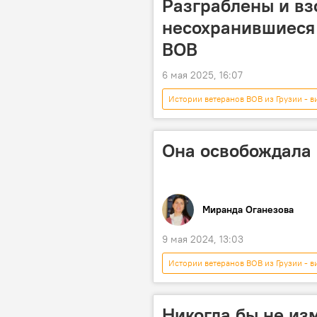
Разграблены и вз
несохранившиеся
ВОВ
6 мая 2025, 16:07
Истории ветеранов ВОВ из Грузии - в
Видео
Видео-новости из Гр
9 мая
Она освобождала
Миранда Оганезова
9 мая 2024, 13:03
Истории ветеранов ВОВ из Грузии - в
ОБЩЕСТВО
ВОВ
Никогда бы не из