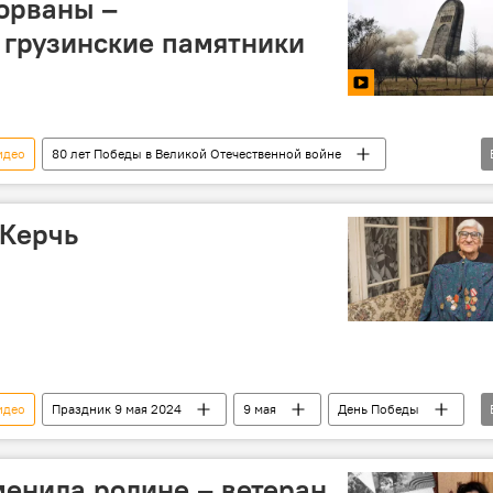
орваны –
 грузинские памятники
идео
80 лет Победы в Великой Отечественной войне
узии
Мультимедиа
ВОВ
Ветераны
 Керчь
идео
Праздник 9 мая 2024
9 мая
День Победы
менила родине – ветеран