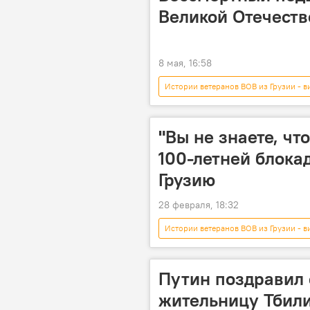
Великой Отечеств
8 мая, 16:58
Истории ветеранов ВОВ из Грузии - в
Мультимедиа
ВОВ
80 лет Победы в Великой Отечествен
"Вы не знаете, чт
100-летней блока
Грузию
28 февраля, 18:32
Истории ветеранов ВОВ из Грузии - в
Мультимедиа
Ветераны
Путин поздравил 
жительницу Тбил