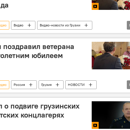
ада
идео
Видео
Видео-новости из Грузии
ин
Ветераны
ВОВ
 поздравил ветерана
столетним юбилеем
идео
Россия
Грузия
НОВОСТИ
ВОВ
л о подвиге грузинских
тских концлагерях