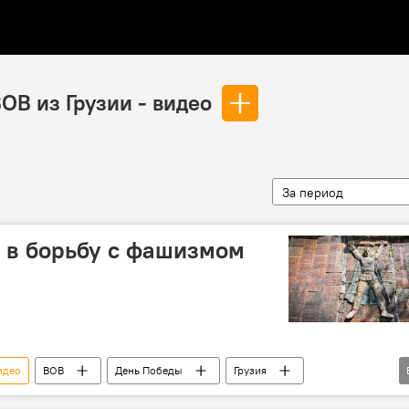
ОВ из Грузии - видео
За период
и в борьбу с фашизмом
идео
ВОВ
День Победы
Грузия
Черное море
АНАЛИТИКА
Россия
Война