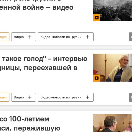
енной войне – видео
идео
Видео
Видео-новости из Грузии
Война
Вторая мировая война
ной войне
Праздник 9 мая 2026
о такое голод" - интервью
дницы, переехавшей в
идео
Видео
Видео-новости из Грузии
ВОВ
Видеоклуб
со 100-летием
иси, пережившую